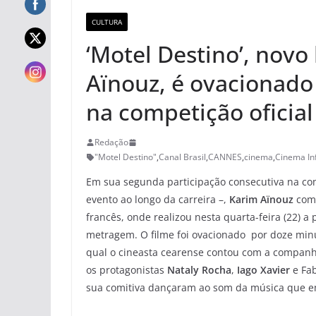
CULTURA
‘Motel Destino’, nov
Aïnouz, é ovacionad
na competição oficia
Redação
"Motel Destino"
,
Canal Brasil
,
CANNES
,
cinema
,
Cinema In
Em sua segunda participação consecutiva na com
evento ao longo da carreira –,
Karim Aïnouz
comp
francês, onde realizou nesta quarta-feira (22) a
metragem. O filme foi ovacionado por doze minu
qual o cineasta cearense contou com a companh
os protagonistas
Nataly Rocha
,
Iago Xavier
e Fab
sua comitiva dançaram ao som da música que emb