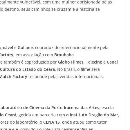
otalmente vulnerável, com uma mulher aprisionada pelas
 destino, seus caminhos se cruzam e a história se
lamável
e
Gullane
, coproduzido internacionalmente pela
Factory
, em associação com
Brouhaha
lme também é coproduzido por
Globo Filmes
,
Telecine
e
Canal
 Cultura do Estado do Ceará
. No Brasil, o filme será
Match Factory
responde pelas vendas internacionais.
Laboratório de Cinema da Porto Iracema das Artes
, escola
do Ceará
, gerida em parceria com
o Instituto Dragão do Mar
,
ores do laboratório, o
CENA 15
, onde atuou como tutor
lá que ele convidou o roteirista cearense
Wislan