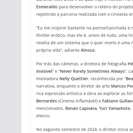
Esmeraldo
para desenvolver o roteiro do projeto
repetindo a parceria realizada com o cineasta e
“Eu me inspirei bastante na pornochanchada e
thriller erótico, mas ele é, antes de tudo, uma 
revelia de um sistema que o quer morto e uma m
própria vida”, adianta
Aïnouz.
Por trás das câmeras, a diretora de fotografia
Hé
Invisível
” e “
Never Rarely Sometimes Always
“, c
montadora
Nelly Quettier
, reconhecida por “
Bea
narrativa, enquanto o diretor de arte
Marcos Pe
rica expressão artística à obra ao explorar as f
Bernardes
(Cinema Inflamável) e
Fabiano
Gullan
mencionados,
Renan
Capivara
,
Yuri Yamamoto
,
elenco.
No segundo semestre de 2024, o diretor inicia a