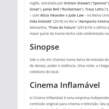
inglês, estrelado por
Kristen Stewart
(“
Spencer
“
Great
“),
Jamie Bell
(“
Rocketman
“),
Tracy Letts
(“
L
– com
Alicia Vikander
e
Jude Law
– no Reino Unid
Vida Invisível
” (2019) no Rio e “
Aeroporto Centra
Alemanha, “
Praia do Futuro
” (2014) foi o último
maior parte da trama tenha sido ambientada na
Sinopse
Sob o céu em chamas numa beira de estrada do li
de desejo, poder e violência. Uma noite, a cheg
cotidiano do local.
Cinema Inflamável
A Cinema Inflamável é uma empresa independent
conteúdo original para cinema e televisão. Seu p