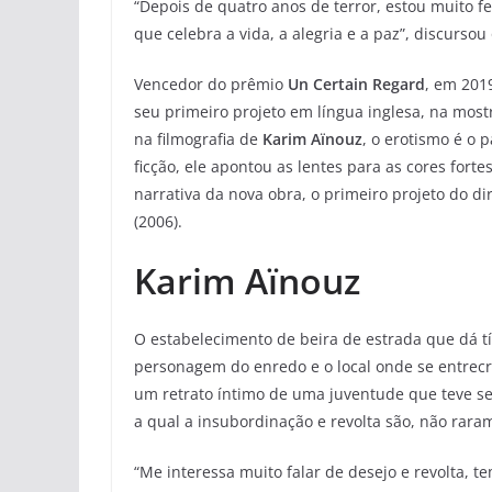
“Depois de quatro anos de terror, estou muito fel
que celebra a vida, a alegria e a paz”, discurso
Vencedor do prêmio
Un Certain Regard
, em 2019
seu primeiro projeto em língua inglesa, na most
na filmografia de
Karim Aïnouz
, o erotismo é o 
ficção, ele apontou as lentes para as cores fortes
narrativa da nova obra, o primeiro projeto do d
(2006).
Karim Aïnouz
O estabelecimento de beira de estrada que dá tí
personagem do enredo e o local onde se entrecr
um retrato íntimo de uma juventude que teve se
a qual a insubordinação e revolta são, não raram
“Me interessa muito falar de desejo e revolta, t