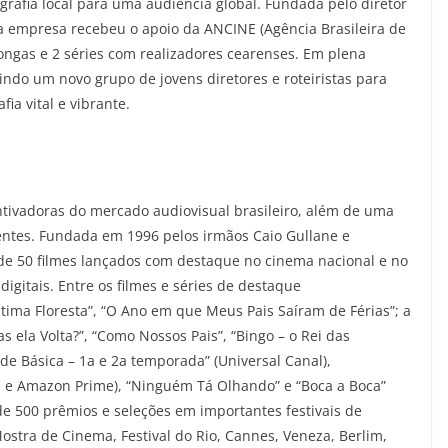
rafia local para uma audiência global. Fundada pelo diretor
a empresa recebeu o apoio da ANCINE (Agência Brasileira de
ngas e 2 séries com realizadores cearenses. Em plena
ndo um novo grupo de jovens diretores e roteiristas para
ia vital e vibrante.
tivadoras do mercado audiovisual brasileiro, além de uma
entes. Fundada em 1996 pelos irmãos Caio Gullane e
de 50 filmes lançados com destaque no cinema nacional e no
 digitais. Entre os filmes e séries de destaque
ltima Floresta”, “O Ano em que Meus Pais Saíram de Férias”; a
s ela Volta?”, “Como Nossos Pais”, “Bingo – o Rei das
ade Básica – 1a e 2a temporada” (Universal Canal),
ace e Amazon Prime), “Ninguém Tá Olhando” e “Boca a Boca”
is de 500 prêmios e seleções em importantes festivais de
stra de Cinema, Festival do Rio, Cannes, Veneza, Berlim,