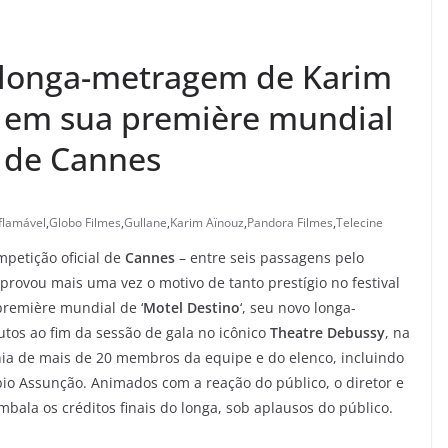
o longa-metragem de Karim
o em sua première mundial
l de Cannes
flamável
,
Globo Filmes
,
Gullane
,
Karim Aïnouz
,
Pandora Filmes
,
Telecine
petição oficial de
Cannes
– entre seis passagens pelo
rovou mais uma vez o motivo de tanto prestígio no festival
 première mundial de ‘
Motel Destino
‘, seu novo longa-
tos ao fim da sessão de gala no icônico
Theatre Debussy
, na
ia de mais de 20 membros da equipe e do elenco, incluindo
io Assunção. Animados com a reação do público, o diretor e
ala os créditos finais do longa, sob aplausos do público.