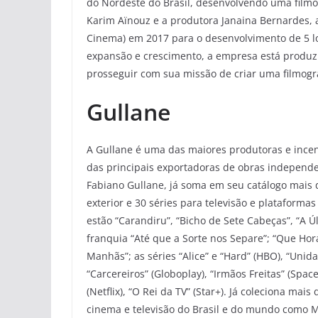
do Nordeste do Brasil, desenvolvendo uma filmog
Karim Aïnouz e a produtora Janaina Bernardes, 
Cinema) em 2017 para o desenvolvimento de 5 lo
expansão e crescimento, a empresa está produzi
prosseguir com sua missão de criar uma filmograf
Gullane
A Gullane é uma das maiores produtoras e incen
das principais exportadoras de obras independ
Fabiano Gullane, já soma em seu catálogo mais 
exterior e 30 séries para televisão e plataformas
estão “Carandiru”, “Bicho de Sete Cabeças”, “A Ú
franquia “Até que a Sorte nos Separe”; “Que Hora
Manhãs”; as séries “Alice” e “Hard” (HBO), “Unid
“Carcereiros” (Globoplay), “Irmãos Freitas” (Sp
(Netflix), “O Rei da TV” (Star+). Já coleciona ma
cinema e televisão do Brasil e do mundo como Mo