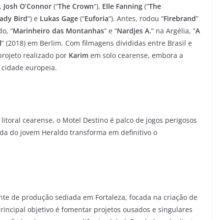
),
Josh O’Connor
(“
The Crown
“),
Elle Fanning
(“
The
ady Bird
“) e
Lukas Gage
(“
Euforia
“). Antes, rodou “
Firebrand
”
o, “
Marinheiro das Montanhas
” e “
Nardjes A.
” na Argélia, “
A
l
” (2018) em Berlim. Com filmagens divididas entre Brasil e
 projeto realizado por
Karim
em solo cearense, embora a
 cidade europeia.
toral cearense, o Motel Destino é palco de jogos perigosos
ada do jovem Heraldo transforma em definitivo o
e de produção sediada em Fortaleza, focada na criação de
rincipal objetivo é fomentar projetos ousados e singulares