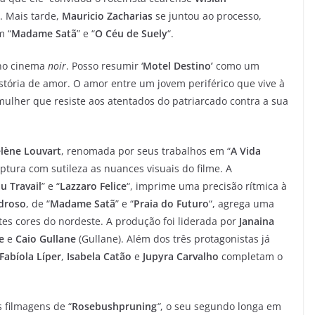
. Mais tarde,
Mauricio Zacharias
se juntou ao processo,
m “
Madame Satã
” e “
O Céu de Suely
“.
 no cinema
noir
. Posso resumir ‘
Motel Destino’
como um
história de amor. O amor entre um jovem periférico que vive à
ulher que resiste aos atentados do patriarcado contra a sua
lène Louvart
, renomada por seus trabalhos em “
A Vida
aptura com sutileza as nuances visuais do filme. A
u Travail
” e “
Lazzaro Felice
“, imprime uma precisão rítmica à
droso
, de “
Madame Satã
” e “
Praia do Futuro
“, agrega uma
ortes cores do nordeste. A produção foi liderada por
Janaina
e
e
Caio Gullane
(Gullane). Além dos três protagonistas já
Fabíola Líper
,
Isabela Catão
e
Jupyra Carvalho
completam o
s filmagens de “
Rosebushpruning
“
, o seu segundo longa em