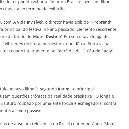
iz de ter podido voltar a filmar no Brasil e fazer um filme
u o cineasta ao término da exibição.
, com ‘
A Vida Invisível
‘, o diretor havia exibido “
Firebrand
“,
ra principal do festival no ano passado. Elemento recorrente
pano de fundo de ‘
Motel Destino
‘. Em seu oitavo longa de
 e vibrantes do litoral nordestino, que dão a tônica visual-
iretor rodado inteiramente no
Ceará
desde ‘
O Céu de Suely
‘
tulo ao novo filme é, segundo
Karim
, “o principal
uzam questões crônicas da realidade brasileira”. O longa é
u futuro roubado por uma elite tóxica e esmagadora, contra
ente, a saída possível.
emas de absoluta relevância no Brasil contemporâneo. ‘Motel’