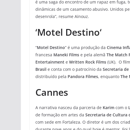
é uma saga do encontro de um rapaz em fuga, t
dinâmicas de um casamento abusivo. Unidos pelo
desenrola”, resume Aïnouz.
‘
Motel Destino
‘
“
Motel Destino
” é uma produção da
Cinema Inf
francesa
Maneki Films
e pela alemã
The Match 
Entertainment
e
Written Rock Films
(UK). O fi
Brasil
e conta com o patrocínio da
Secretaria de
distribuído pela
Pandora Filmes
, enquanto
The 
Cannes
A narrativa nasceu da parceria de
Karim
com o
de formação em artes da
Secretaria de Cultura 
com sede em Fortaleza. O diretor é um dos criad
durante nove anos e do qual hoje é mentor. Foi 