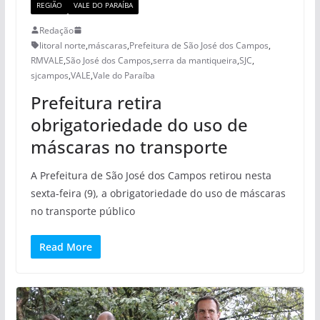
REGIÃO
VALE DO PARAÍBA
Redação
litoral norte
,
máscaras
,
Prefeitura de São José dos Campos
,
RMVALE
,
São José dos Campos
,
serra da mantiqueira
,
SJC
,
sjcampos
,
VALE
,
Vale do Paraíba
Prefeitura retira
obrigatoriedade do uso de
máscaras no transporte
A Prefeitura de São José dos Campos retirou nesta
sexta-feira (9), a obrigatoriedade do uso de máscaras
no transporte público
Read More