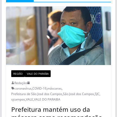
REGIÃO
VALE DO PARAÍBA
Redação
coronavírus
,
COVID-19
,
máscaras
,
Prefeitura de São José dos Campos
,
São José dos Campos
,
SJC
,
sjcampos
,
VALE
,
VALE DO PARAIBA
Prefeitura mantém uso da