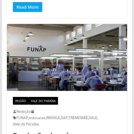
Read More
REGIÃO
VALE DO PARAÍBA
Redação
FUNAP
,
máscaras
,
RMVALE
,
SAP
,
TREMEMBÉ
,
VALE
,
Vale do Paraíba