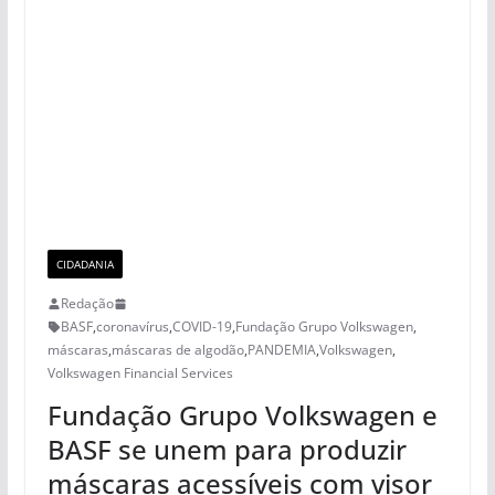
CIDADANIA
Redação
BASF
,
coronavírus
,
COVID-19
,
Fundação Grupo Volkswagen
,
máscaras
,
máscaras de algodão
,
PANDEMIA
,
Volkswagen
,
Volkswagen Financial Services
Fundação Grupo Volkswagen e
BASF se unem para produzir
máscaras acessíveis com visor