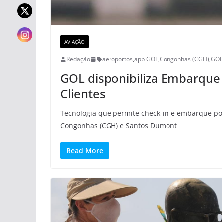
AVIAÇÃO
Redação
aeroportos
,
app GOL
,
Congonhas (CGH)
,
GO
GOL disponibiliza Embarque
Clientes
Tecnologia que permite check-in e embarque por
Congonhas (CGH) e Santos Dumont
Read More