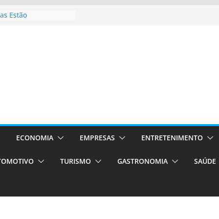
as Estão
 Processos Orientados
TÁXI E VAN
turismo em Porto
rviços de transfer,
aslados de alto padrão
asil bolsas –
as para o segundo
Campos será a capital
riências únicas e
ivos)
ECONOMIA
EMPRESAS
ENTRETENIMENTO
stá de volta!
TOMOTIVO
TURISMO
GASTRONOMIA
SAÚDE