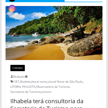
TURISMO
Redação
CIET
,
Ilhabela
,
litoral norte
,
Litoral Norte de São Paulo
,
LITORAL PAULISTA
,
Observatório do Turismo
,
Secretaria de Turismo
,
turismo
Ilhabela terá consultoria da