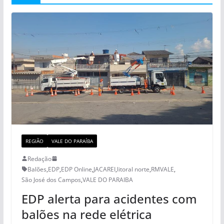
REGIÃO
VALE DO PARAÍBA
Redação
Balões
,
EDP
,
EDP Online
,
JACAREI
,
litoral norte
,
RMVALE
,
São José dos Campos
,
VALE DO PARAIBA
EDP alerta para acidentes com
balões na rede elétrica