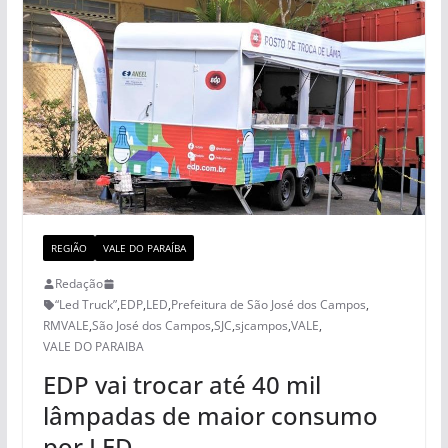
REGIÃO
VALE DO PARAÍBA
Redação
“Led Truck”
,
EDP
,
LED
,
Prefeitura de São José dos Campos
,
RMVALE
,
São José dos Campos
,
SJC
,
sjcampos
,
VALE
,
VALE DO PARAIBA
EDP vai trocar até 40 mil
lâmpadas de maior consumo
por LED