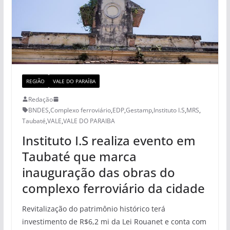
REGIÃO
VALE DO PARAÍBA
Redação
BNDES
,
Complexo ferroviário
,
EDP
,
Gestamp
,
Instituto I.S
,
MRS
,
Taubaté
,
VALE
,
VALE DO PARAIBA
Instituto I.S realiza evento em
Taubaté que marca
inauguração das obras do
complexo ferroviário da cidade
Revitalização do patrimônio histórico terá
investimento de R$6,2 mi da Lei Rouanet e conta com