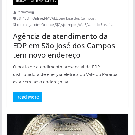
REGIÃO
VALE DO PARAÍBA
Redação
EDP
,
EDP Online
,
RMVALE
,
São José dos Campos
,
Shopping Jardim Oriente
,
SJC
,
sjcampos
,
VALE
,
Vale do Paraíba
Agência de atendimento da
EDP em São José dos Campos
tem novo endereço
O posto de atendimento presencial da EDP,
distribuidora de energia elétrica do Vale do Paraíba,
está com novo endereço na
Read More