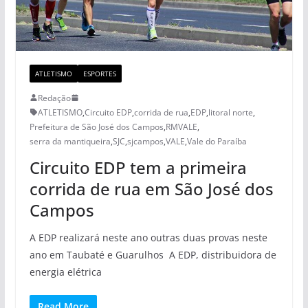
ATLETISMO
ESPORTES
Redação
ATLETISMO
,
Circuito EDP
,
corrida de rua
,
EDP
,
litoral norte
,
Prefeitura de São José dos Campos
,
RMVALE
,
serra da mantiqueira
,
SJC
,
sjcampos
,
VALE
,
Vale do Paraíba
Circuito EDP tem a primeira
corrida de rua em São José dos
Campos
A EDP realizará neste ano outras duas provas neste
ano em Taubaté e Guarulhos A EDP, distribuidora de
energia elétrica
Read More