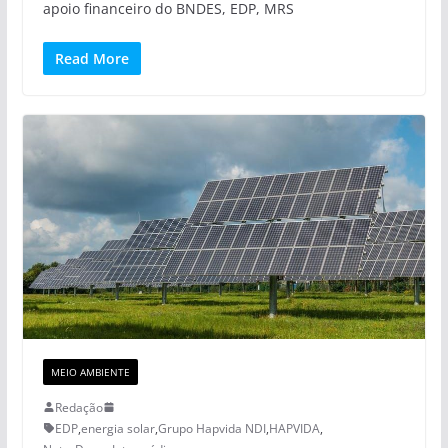
apoio financeiro do BNDES, EDP, MRS
Read More
MEIO AMBIENTE
Redação
EDP
,
energia solar
,
Grupo Hapvida NDI
,
HAPVIDA
,