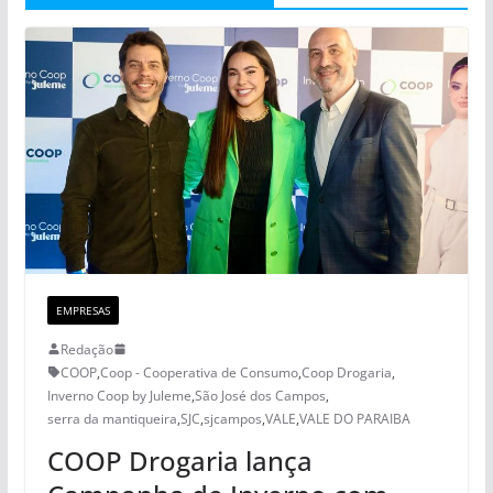
EMPRESAS
Redação
COOP
,
Coop - Cooperativa de Consumo
,
Coop Drogaria
,
Inverno Coop by Juleme
,
São José dos Campos
,
serra da mantiqueira
,
SJC
,
sjcampos
,
VALE
,
VALE DO PARAIBA
COOP Drogaria lança