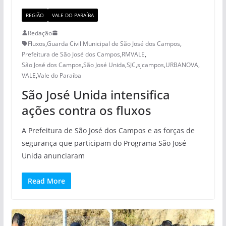
REGIÃO
VALE DO PARAÍBA
Redação
Fluxos
,
Guarda Civil Municipal de São José dos Campos
,
Prefeitura de São José dos Campos
,
RMVALE
,
São José dos Campos
,
São José Unida
,
SJC
,
sjcampos
,
URBANOVA
,
VALE
,
Vale do Paraíba
São José Unida intensifica
ações contra os fluxos
A Prefeitura de São José dos Campos e as forças de
segurança que participam do Programa São José
Unida anunciaram
Read More