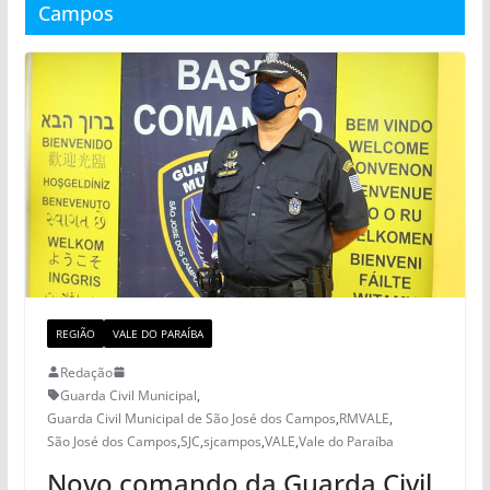
Campos
REGIÃO
VALE DO PARAÍBA
Redação
Guarda Civil Municipal
,
Guarda Civil Municipal de São José dos Campos
,
RMVALE
,
São José dos Campos
,
SJC
,
sjcampos
,
VALE
,
Vale do Paraíba
Novo comando da Guarda Civil