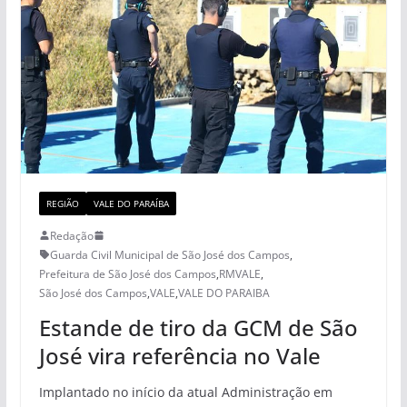
REGIÃO
VALE DO PARAÍBA
Redação
Guarda Civil Municipal de São José dos Campos
,
Prefeitura de São José dos Campos
,
RMVALE
,
São José dos Campos
,
VALE
,
VALE DO PARAIBA
Estande de tiro da GCM de São
José vira referência no Vale
Implantado no início da atual Administração em