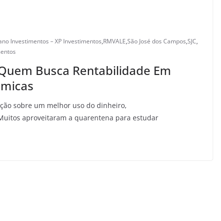
ano Investimentos – XP Investimentos
,
RMVALE
,
São José dos Campos
,
SJC
,
mentos
 Quem Busca Rentabilidade Em
ômicas
ação sobre um melhor uso do dinheiro,
 Muitos aproveitaram a quarentena para estudar