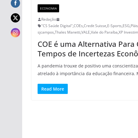
ECONOMIA
Redação
"CS Saúde Digital"
,
COEs
,
Credit Suisse
,
E-Sports
,
ESG
,
Plát
sjcampos
,
Thales Manetti
,
VALE
,
Vale do Paraíba
,
XP Investi
COE é uma Alternativa Para
Tempos de Incertezas Econ
A pandemia trouxe de positivo uma conscientiz
atrelado à importância da educação financeira.
Read More