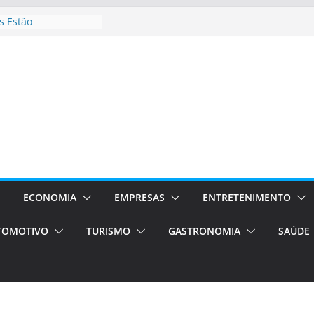
 Estão
rocessos Orientados
ÁXI E VAN
urismo em Porto
viços de transfer,
lados de alto padrão
sil bolsas –
 para o segundo
ampos será a capital
iências únicas e
vos)
ECONOMIA
EMPRESAS
ENTRETENIMENTO
á de volta!
TOMOTIVO
TURISMO
GASTRONOMIA
SAÚDE