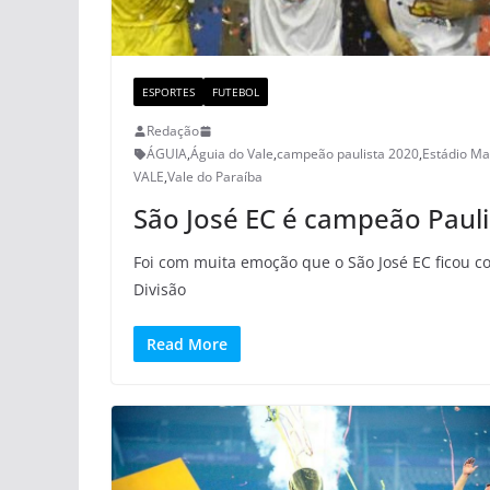
ESPORTES
FUTEBOL
Redação
ÁGUIA
,
Águia do Vale
,
campeão paulista 2020
,
Estádio Ma
VALE
,
Vale do Paraíba
São José EC é campeão Pauli
Foi com muita emoção que o São José EC ficou c
Divisão
Read More