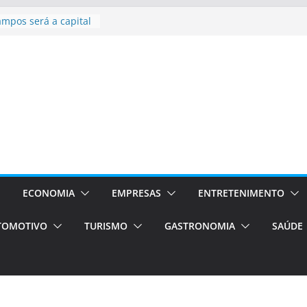
sil bolsas –
 para o segundo
ampos será a capital
iências únicas e
vos)
á de volta!
 Estão
rocessos Orientados
ÁXI E VAN
urismo em Porto
viços de transfer,
lados de alto padrão
ECONOMIA
EMPRESAS
ENTRETENIMENTO
TOMOTIVO
TURISMO
GASTRONOMIA
SAÚDE