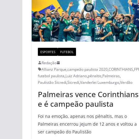
ESPORTES
FUTEBOL
Redação
Allianz Parque
,
campeão paulista 2020
,
CORINTHIANS
,
FP
futebol paulista
,
Luiz Adriano
,
pênaltis
,
Palmeiras
,
Paulistão Sicredi
,
Sicredi
,
Vanderlei Luxemburgo
,
Verdão
Palmeiras vence Corinthians
e é campeão paulista
Foi na emoção, apenas nos pênaltis, mas o
Palmeiras encerrou jejum de 12 anos e voltou a
ser campeão do Paulistão