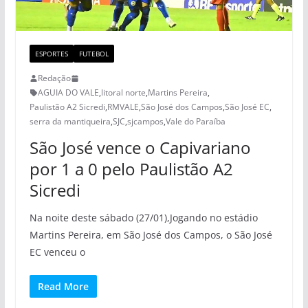
ESPORTES
FUTEBOL
Redação
AGUIA DO VALE
,
litoral norte
,
Martins Pereira
,
Paulistão A2 Sicredi
,
RMVALE
,
São José dos Campos
,
São José EC
,
serra da mantiqueira
,
SJC
,
sjcampos
,
Vale do Paraíba
São José vence o Capivariano
por 1 a 0 pelo Paulistão A2
Sicredi
Na noite deste sábado (27/01),Jogando no estádio
Martins Pereira, em São José dos Campos, o São José
EC venceu o
Read More