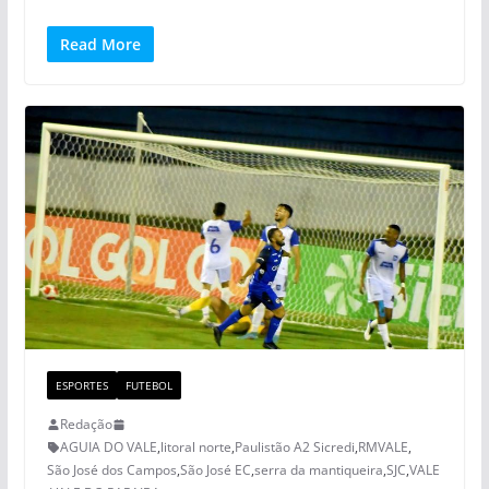
Read More
ESPORTES
FUTEBOL
Redação
AGUIA DO VALE
,
litoral norte
,
Paulistão A2 Sicredi
,
RMVALE
,
São José dos Campos
,
São José EC
,
serra da mantiqueira
,
SJC
,
VALE