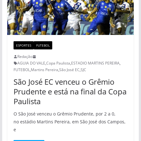
ESPORTES
FUTEBOL
Redação
AGUIA DO VALE
,
Copa Paulista
,
ESTADIO MARTINS PEREIRA
,
FUTEBOL
,
Martins Pereira
,
São José EC
,
SJC
São José EC venceu o Grêmio
Prudente e está na final da Copa
Paulista
O São José venceu o Grêmio Prudente, por 2 a 0,
no estádio Martins Pereira, em São José dos Campos,
e