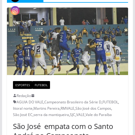
ESPORTES
FUTEBOL
Redação
AGUIA DO VALE
,
Campeonato Brasileiro da Série D
,
FUTEBOL
,
litoral norte
,
Martins Pereira
,
RMVALE
,
São José dos Campos
,
São José EC
,
serra da mantiqueira
,
SJC
,
VALE
,
Vale do Paraíba
São José empata com o Santo