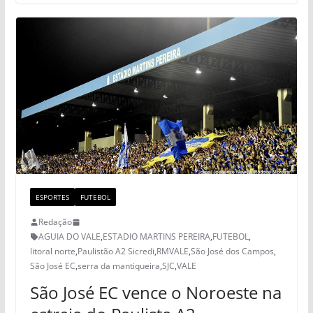
ESPORTES
FUTEBOL
Redação
AGUIA DO VALE
,
ESTADIO MARTINS PEREIRA
,
FUTEBOL
,
litoral norte
,
Paulistão A2 Sicredi
,
RMVALE
,
São José dos Campos
,
São José EC
,
serra da mantiqueira
,
SJC
,
VALE
São José EC vence o Noroeste na