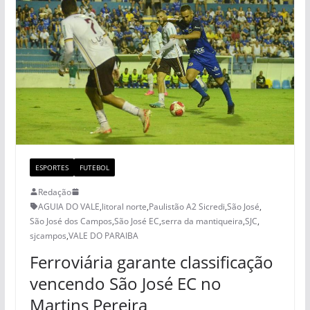
ESPORTES
FUTEBOL
Redação
AGUIA DO VALE
,
litoral norte
,
Paulistão A2 Sicredi
,
São José
,
São José dos Campos
,
São José EC
,
serra da mantiqueira
,
SJC
,
sjcampos
,
VALE DO PARAIBA
Ferroviária garante classificação
vencendo São José EC no
Martins Pereira