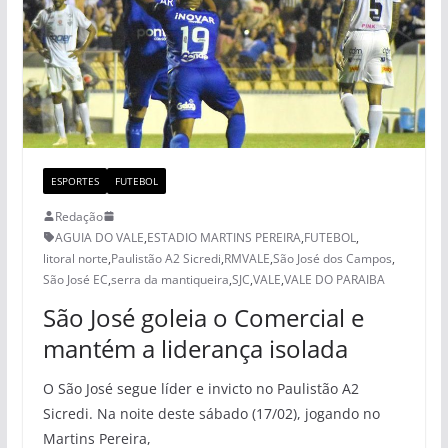
ESPORTES
FUTEBOL
Redação
AGUIA DO VALE
,
ESTADIO MARTINS PEREIRA
,
FUTEBOL
,
litoral norte
,
Paulistão A2 Sicredi
,
RMVALE
,
São José dos Campos
,
São José EC
,
serra da mantiqueira
,
SJC
,
VALE
,
VALE DO PARAIBA
São José goleia o Comercial e
mantém a liderança isolada
O São José segue líder e invicto no Paulistão A2
Sicredi. Na noite deste sábado (17/02), jogando no
Martins Pereira,