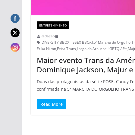
ENTRETENIMENTO
Redação
[DIVERSITY BBOX]
,
[SSEX BBOX]
,
5ª Marcha do Orgulho T
Erika Hilton
,
Feira Trans
,
Largo do Arouche
,
LGBTQIAP+
,
Maj
Maior evento Trans da Améri
Dominique Jackson, Majur e
Duas das protagonistas da série POSE, Candy Fe
confirmada na 5ª MARCHA DO ORGULHO TRANS
Read More