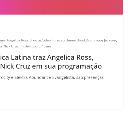
rans
,
Angélica Ross
,
Bixarte
,
Cidão Furacão
,
Danny Bond
,
Dominique Jackson
,
ur
,
Nick Cruz
,
Pri Bertucci
,
SP
,
trans
ca Latina traz Angelica Ross,
 Nick Cruz em sua programação
rocity e Elektra Abundance-Evangelista, são presenças