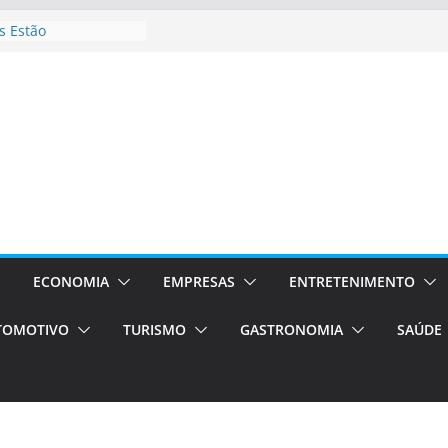
 Estão
rocessos Orientados
ÁXI E VAN
urismo em Porto
viços de transfer,
lados de alto padrão
sil bolsas –
 para o segundo
ampos será a capital
iências únicas e
vos)
ECONOMIA
EMPRESAS
ENTRETENIMENTO
á de volta!
TOMOTIVO
TURISMO
GASTRONOMIA
SAÚDE