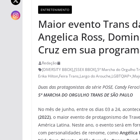
ENTRETENIMENTO
Maior evento Trans d
Angelica Ross, Domin
Cruz em sua progra
Redação
[DIVERSITY BBOX]
,
[SSEX BBOX]
,
5ª Marcha do Orgulho T
Erika Hilton
,
Feira Trans
,
Largo do Arouche
,
LGBTQIAP+
,
Maj
Duas das protagonistas da série POSE, Candy Feroci
5ª MARCHA DO ORGULHO TRANS DE SÃO PAULO
No mês de junho, entre os dias 03 a 24, acontec
(2022)
, o maior evento de protagonismo de Trave
América Latina. Neste ano, o evento será em for
com personalidades de renome, como
Angélica 