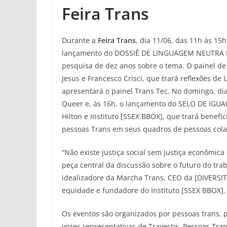
Feira Trans
Durante a
Feira Trans
, dia 11/06, das 11h às 15
lançamento do DOSSIÊ DE LINGUAGEM NEUTRA INC
pesquisa de dez anos sobre o tema. O painel de
Jesus e Francesco Crisci, que trará reflexões de
apresentará o painel Trans Tec. No domingo, di
Queer e, às 16h, o lançamento do SELO DE IGUAL
Hilton e Instituto [SSEX BBOX], que trará bene
pessoas Trans em seus quadros de pessoas col
“Não existe justiça social sem justiça econômic
peça central da discussão sobre o futuro do trab
idealizadore da Marcha Trans, CEO da [DIVERSIT
equidade e fundadore do Instituto [SSEX BBOX].
Os eventos são organizados por pessoas trans, p
vozes representativas de Travestis, Pessoas Tra