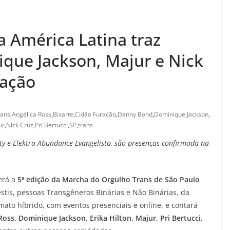
a América Latina traz
ique Jackson, Majur e Nick
mação
rans
,
Angélica Ross
,
Bixarte
,
Cidão Furacão
,
Danny Bond
,
Dominique Jackson
,
ur
,
Nick Cruz
,
Pri Bertucci
,
SP
,
trans
ty e Elektra Abundance-Evangelista, são presenças confirmada na
erá a
5ª edição da Marcha do Orgulho Trans de São Paulo
stis, pessoas Transgêneros Binárias e Não Binárias, da
mato híbrido, com eventos presenciais e online, e contará
Ross, Dominique Jackson, Erika Hilton, Majur, Pri Bertucci,