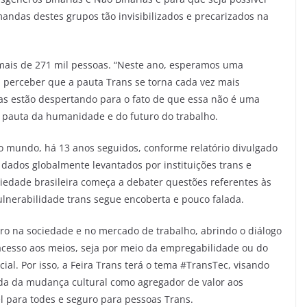
mandas destes grupos tão invisibilizados e precarizados na
u mais de 271 mil pessoas. “Neste ano, esperamos uma
le, perceber que a pauta Trans se torna cada vez mais
as estão despertando para o fato de que essa não é uma
 pauta da humanidade e do futuro do trabalho.
no mundo, há 13 anos seguidos, conforme relatório divulgado
 dados globalmente levantados por instituições trans e
edade brasileira começa a debater questões referentes às
ulnerabilidade trans segue encoberta e pouco falada.
ero na sociedade e no mercado de trabalho, abrindo o diálogo
 acesso aos meios, seja por meio da empregabilidade ou do
al. Por isso, a Feira Trans terá o tema #TransTec, visando
ada da mudança cultural como agregador de valor aos
 para todes e seguro para pessoas Trans.