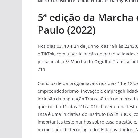
Nick Cruz, Bixarte, Cidão Furacão, Danny Bond
5ª edição da Marcha 
Paulo (2022)
Nos dias 03, 10 e 24 de junho, das 19h às 22h30
e TikTok, com a participação de personalidades
presencial, a
5ª Marcha do Orgulho Trans
, acon
21h.
Como parte da programação, nos dias 11 e 12 
empreendedorismo, inovação e empregabilidade
inclusão da população Trans não só no mercado 
que, no dia 11, das 21h à 01h, haverá uma fes
Essa é uma iniciativa do instituto [SSEX BBOX] 
importantes testemunhos sobre essa questão e, e
no mercado de tecnologia dos Estados Unidos, A