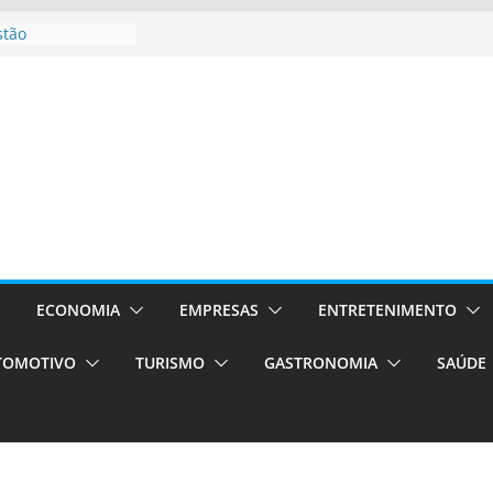
stão
essos Orientados
 E VAN
smo em Porto
s de transfer,
os de alto padrão
bolsas –
ra o segundo
os será a capital
cias únicas e
ECONOMIA
EMPRESAS
ENTRETENIMENTO
e volta!
TOMOTIVO
TURISMO
GASTRONOMIA
SAÚDE