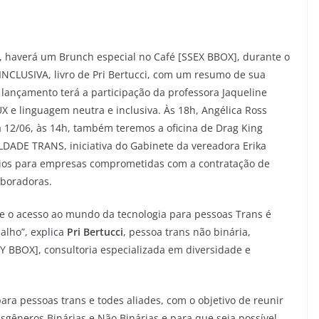
h, haverá um Brunch especial no Café [SSEX BBOX], durante o
LUSIVA, livro de Pri Bertucci, com um resumo de sua
 lançamento terá a participação da professora Jaqueline
 UX e linguagem neutra e inclusiva. Às 18h, Angélica Ross
a 12/06, às 14h, também teremos a oficina de Drag King
DADE TRANS, iniciativa do Gabinete da vereadora Erika
fícios para empresas comprometidas com a contratação de
aboradoras.
a e o acesso ao mundo da tecnologia para pessoas Trans é
alho”, explica
Pri Bertucci
, pessoa trans não binária,
Y BBOX], consultoria especializada em diversidade e
ara pessoas trans e todes aliades, com o objetivo de reunir
nsgêneros Binárias e Não Binárias e para que seja possível