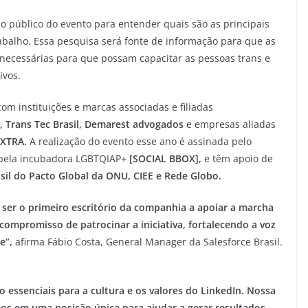
o público do evento para entender quais são as principais
abalho. Essa pesquisa será fonte de informação para que as
ecessárias para que possam capacitar as pessoas trans e
ivos.
m instituições e marcas associadas e filiadas
os, Trans Tec Brasil, Demarest advogados
e empresas aliadas
DXTRA.
A realização do evento esse ano é assinada pelo
pela incubadora LGBTQIAP+
[SOCIAL BBOX],
e têm apoio de
sil do Pacto Global da ONU, CIEE e Rede Globo.
e ser o primeiro escritório da companhia a apoiar a marcha
compromisso de patrocinar a iniciativa, fortalecendo a voz
e”,
afirma Fábio Costa, General Manager da Salesforce Brasil.
o essenciais para a cultura e os valores do LinkedIn. Nossa
os em uma posição única para ajudar a gerar resultados