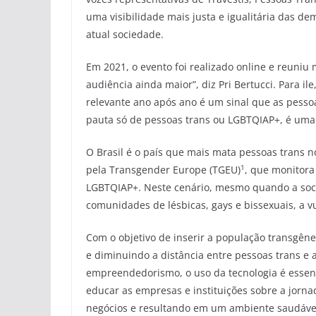
uma visibilidade mais justa e igualitária das de
atual sociedade.
Em 2021, o evento foi realizado online e reuni
audiência ainda maior”, diz Pri Bertucci. Para i
relevante ano após ano é um sinal que as pesso
pauta só de pessoas trans ou LGBTQIAP+, é uma
O Brasil é o país que mais mata pessoas trans 
1
pela Transgender Europe (TGEU)
, que monitora
LGBTQIAP+. Neste cenário, mesmo quando a soci
comunidades de lésbicas, gays e bissexuais, a v
Com o objetivo de inserir a população transgên
e diminuindo a distância entre pessoas trans e
empreendedorismo, o uso da tecnologia é essenci
educar as empresas e instituições sobre a jorn
negócios e resultando em um ambiente saudável