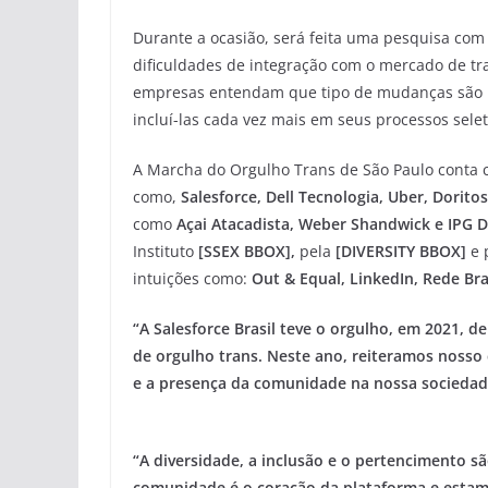
Durante a ocasião, será feita uma pesquisa com 
dificuldades de integração com o mercado de tr
empresas entendam que tipo de mudanças são n
incluí-las cada vez mais em seus processos selet
A Marcha do Orgulho Trans de São Paulo conta co
como,
Salesforce, Dell Tecnologia, Uber, Dorit
como
Açai Atacadista, Weber Shandwick e IPG 
Instituto
[SSEX BBOX],
pela
[DIVERSITY BBOX]
e 
intuições como:
Out & Equal, LinkedIn, Rede Bra
“A Salesforce Brasil teve o orgulho, em 2021, d
de orgulho trans. Neste ano, reiteramos nosso 
e a presença da comunidade na nossa sociedad
“A diversidade, a inclusão e o pertencimento sã
comunidade é o coração da plataforma e estam