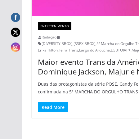
ENTRETENIMENTO
Redação
[DIVERSITY BBOX]
,
[SSEX BBOX]
,
5ª Marcha do Orgulho T
Erika Hilton
,
Feira Trans
,
Largo do Arouche
,
LGBTQIAP+
,
Maj
Maior evento Trans da América
Dominique Jackson, Majur e
Duas das protagonistas da série POSE, Candy Fe
confirmada na 5ª MARCHA DO ORGULHO TRANS
Read More