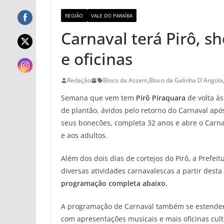
REGIÃO
VALE DO PARAÍBA
Carnaval terá Pirô, s
e oficinas
Redação
Bloco da Assem
,
Bloco da Galinha D`Angola
Semana que vem tem
Pirô Piraquara
de volta às
de plantão, ávidos pelo retorno do Carnaval apó
seus bonecões, completa 32 anos e abre o Carnav
e aos adultos.
Além dos dois dias de cortejos do Pirô, a Prefei
diversas atividades carnavalescas a partir dest
programação completa abaixo.
A programação de Carnaval também se estenderá 
com apresentações musicais e mais oficinas cult