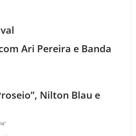
val
 com Ari Pereira e Banda
oseio”, Nilton Blau e
lia”