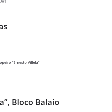
Uirá
as
opeiro “Ernesto Villela”
a”, Bloco Balaio