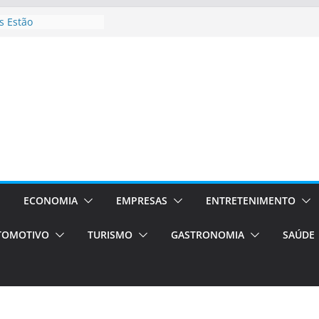
 Estão
rocessos Orientados
ÁXI E VAN
urismo em Porto
viços de transfer,
lados de alto padrão
sil bolsas –
 para o segundo
ampos será a capital
iências únicas e
vos)
ECONOMIA
EMPRESAS
ENTRETENIMENTO
á de volta!
TOMOTIVO
TURISMO
GASTRONOMIA
SAÚDE