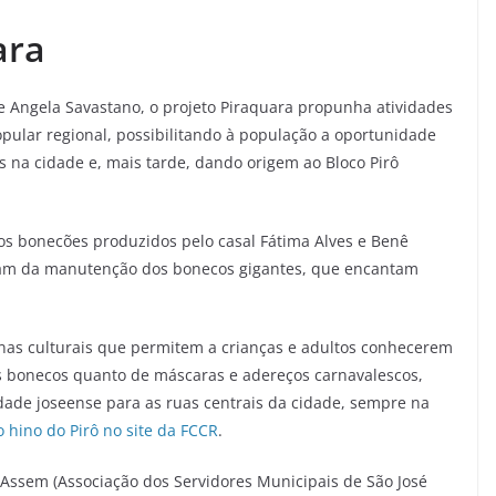
ara
 Angela Savastano, o projeto Piraquara propunha atividades
popular regional, possibilitando à população a oportunidade
is na cidade e, mais tarde, dando origem ao Bloco Pirô
 os bonecões produzidos pelo casal Fátima Alves e Benê
dam da manutenção dos bonecos gigantes, que encantam
inas culturais que permitem a crianças e adultos conhecerem
os bonecos quanto de máscaras e adereços carnavalescos,
dade joseense para as ruas centrais da cidade, sempre na
 hino do Pirô no site da FCCR
.
 Assem (Associação dos Servidores Municipais de São José