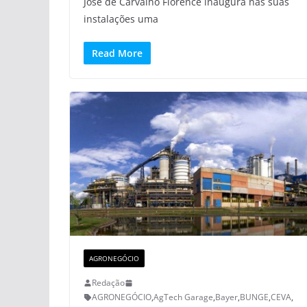
José de Carvalho Florence inaugura nas suas
instalações uma
Read More
AGRONEGÓCIO
Redação
AGRONEGÓCIO
,
AgTech Garage
,
Bayer
,
BUNGE
,
CEVA
,