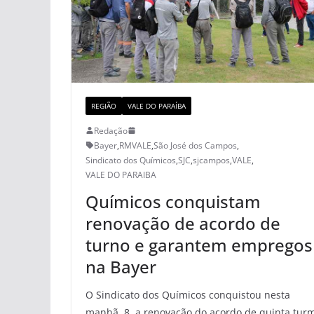
REGIÃO
VALE DO PARAÍBA
Redação
Bayer
,
RMVALE
,
São José dos Campos
,
Sindicato dos Químicos
,
SJC
,
sjcampos
,
VALE
,
VALE DO PARAIBA
Químicos conquistam
renovação de acordo de
turno e garantem empregos
na Bayer
O Sindicato dos Químicos conquistou nesta
manhã, 8, a renovação do acordo de quinta tur