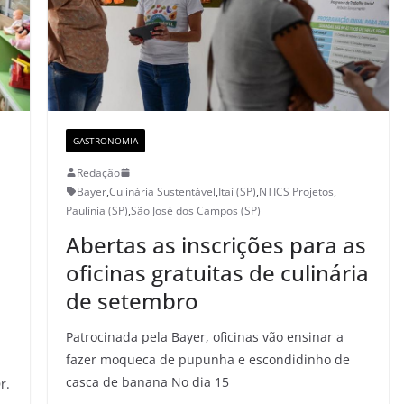
GASTRONOMIA
Redação
Bayer
,
Culinária Sustentável
,
Itaí (SP)
,
NTICS Projetos
,
Paulínia (SP)
,
São José dos Campos (SP)
Abertas as inscrições para as
oficinas gratuitas de culinária
de setembro
Patrocinada pela Bayer, oficinas vão ensinar a
fazer moqueca de pupunha e escondidinho de
casca de banana No dia 15
r.