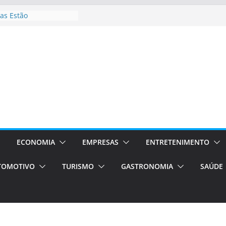
as Estão
 Processos Orientados
TÁXI E VAN
turismo em Porto
rviços de transfer,
aslados de alto padrão
asil bolsas –
as para o segundo
Campos será a capital
riências únicas e
ivos)
ECONOMIA
EMPRESAS
ENTRETENIMENTO
stá de volta!
TOMOTIVO
TURISMO
GASTRONOMIA
SAÚDE