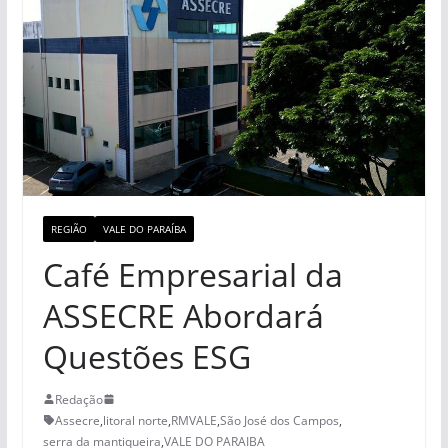
REGIÃO
VALE DO PARAÍBA
Café Empresarial da
ASSECRE Abordará
Questões ESG
Redação
Assecre
,
litoral norte
,
RMVALE
,
São José dos Campos
,
serra da mantiqueira
,
VALE DO PARAIBA