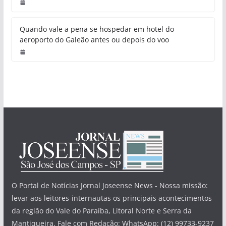
Quando vale a pena se hospedar em hotel do
aeroporto do Galeão antes ou depois do voo
O Portal de Notícias Jornal Joseense News - Nossa missão:
levar aos leitores-internautas os principais acontecimentos
da região do Vale do Paraíba, Litoral Norte e Serra da
Mantiqueira. Fale com Redação: WhatsApp: (12) 99733-9237