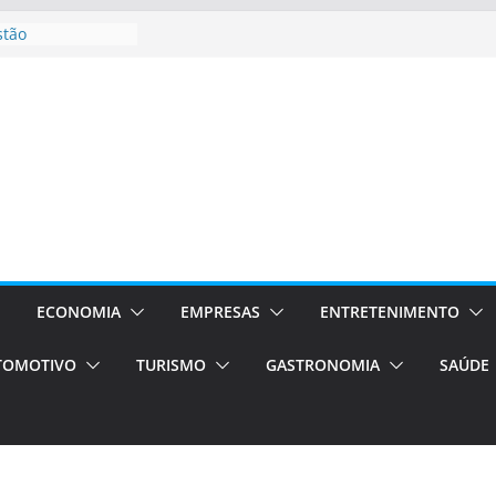
stão
essos Orientados
 E VAN
smo em Porto
s de transfer,
os de alto padrão
bolsas –
ra o segundo
os será a capital
cias únicas e
ECONOMIA
EMPRESAS
ENTRETENIMENTO
e volta!
TOMOTIVO
TURISMO
GASTRONOMIA
SAÚDE