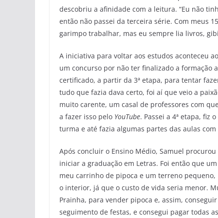
descobriu a afinidade com a leitura. “Eu não ti
então não passei da terceira série. Com meus 15
garimpo trabalhar, mas eu sempre lia livros, gib
A iniciativa para voltar aos estudos aconteceu
um concurso por não ter finalizado a formação 
certificado, a partir da 3ª etapa, para tentar f
tudo que fazia dava certo, foi aí que veio a pa
muito carente, um casal de professores com que
a fazer isso pelo
YouTube
. Passei a 4ª etapa, fi
turma e até fazia algumas partes das aulas com 
Após concluir o Ensino Médio, Samuel procurou
iniciar a graduação em Letras. Foi então que u
meu carrinho de pipoca e um terreno pequeno, p
o interior, já que o custo de vida seria menor. 
Prainha, para vender pipoca e, assim, consegui
seguimento de festas, e consegui pagar todas a