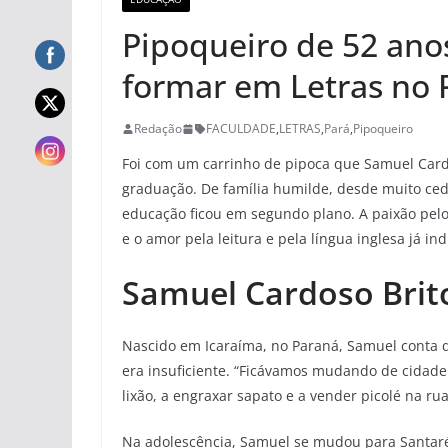
Pipoqueiro de 52 anos
formar em Letras no 
Redação
FACULDADE
,
LETRAS
,
Pará
,
Pipoqueiro
Foi com um carrinho de pipoca que Samuel Cardo
graduação. De família humilde, desde muito cedo
educação ficou em segundo plano. A paixão pelo
e o amor pela leitura e pela língua inglesa já i
Samuel Cardoso Brit
Nascido em Icaraíma, no Paraná, Samuel conta 
era insuficiente. “Ficávamos mudando de cidade 
lixão, a engraxar sapato e a vender picolé na ru
Na adolescência, Samuel se mudou para Santarém