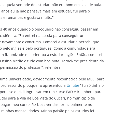
nha aquela vontade de estudar, não era bom em sala de aula,
 anos eu já não pensava mais em estudar, fui para o
is e romances e gostava muito.”
 aos 40 anos quando o pipoqueiro não conseguiu passar em
acadêmica. “Eu entrei na escola para conseguir um
azer novamente o concurso. Comecei a estudar e percebi que
ixão pelo inglês e pelo português. Como a comunidade era
m fiz amizade me orientou a estudar inglês. Então, comecei
z o Ensino Médio e tudo com boa nota. Tornei-me presidente da
permissão do professor.”, relembra.
 uma universidade, devidamente reconhecida pelo MEC, para
m professor do pipoqueiro apresentou a
Uniube
“Eu só tinha o
or isso decidi ingressar em um curso EaD e ir embora para
Mudei para a Vila de Boa Vista do Cuçari, no município de
r pagar meu curso. Fiz boas vendas, principalmente no
s minhas mensalidades. Minha paixão pelos estudos foi