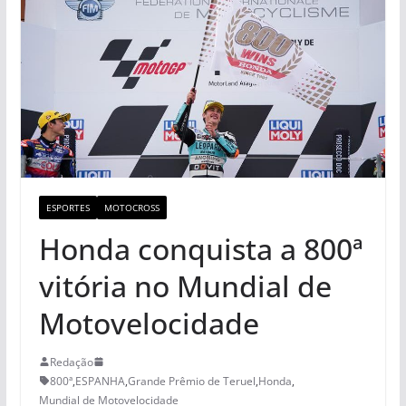
ESPORTES
MOTOCROSS
Honda conquista a 800ª
vitória no Mundial de
Motovelocidade
Redação
800ª
,
ESPANHA
,
Grande Prêmio de Teruel
,
Honda
,
Mundial de Motovelocidade