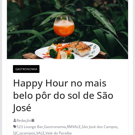
GASTRONOMIA
Happy Hour no mais
belo pôr do sol de São
José
Redação
523 Lounge Bar
,
Gastronomia
,
RMVALE
,
São José dos Campos
,
SJC
,
sjcampos
,
VALE
,
Vale do Paraíba