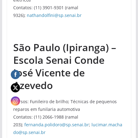
Contatos: (11) 3901-9301 (ramal
9326);
nathandolfini@sp.senai.br
São Paulo (Ipiranga) –
Escola Senai Conde
José Vicente de
Azevedo
Cursos: Funileiro de brilho; Técnicas de pequenos
reparos em funilaria automotiva
Contatos: (11) 2066-1988 (ramal
203);
fernanda.polidoro@sp.senai.br
;
lucimar.macha
do@sp.senai.br