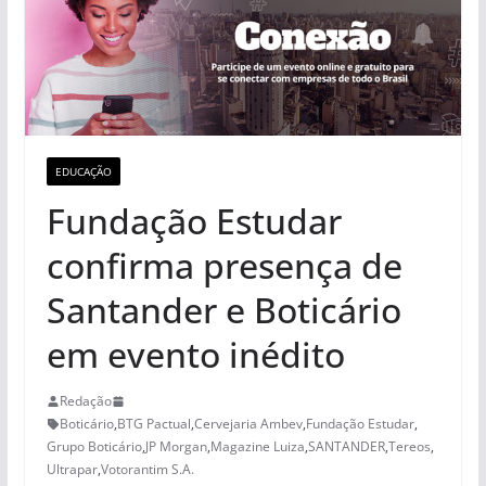
EDUCAÇÃO
Fundação Estudar
confirma presença de
Santander e Boticário
em evento inédito
Redação
Boticário
,
BTG Pactual
,
Cervejaria Ambev
,
Fundação Estudar
,
Grupo Boticário
,
JP Morgan
,
Magazine Luiza
,
SANTANDER
,
Tereos
,
Ultrapar
,
Votorantim S.A.