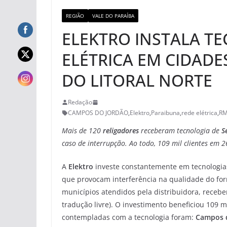
REGIÃO
VALE DO PARAÍBA
ELEKTRO INSTALA T
ELÉTRICA EM CIDADE
DO LITORAL NORTE
Redação
CAMPOS DO JORDÃO
,
Elektro
,
Paraibuna
,
rede elétrica
,
RM
Mais de 120
religadores
receberam tecnologia de
S
caso de interrupção. Ao todo, 109 mil clientes em 
A
Elektro
investe constantemente em tecnologia
que provocam interferência na qualidade do for
municípios atendidos pela distribuidora, receb
tradução livre). O investimento beneficiou 109 m
contempladas com a tecnologia foram:
Campos d