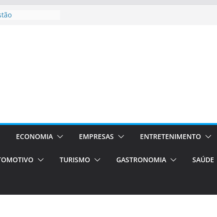
stão
essos Orientados
 E VAN
smo em Porto
s de transfer,
os de alto padrão
bolsas –
ra o segundo
os será a capital
cias únicas e
ECONOMIA
EMPRESAS
ENTRETENIMENTO
e volta!
TOMOTIVO
TURISMO
GASTRONOMIA
SAÚDE