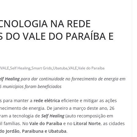
ECNOLOGIA NA REDE
S DO VALE DO PARAÍBA E
VALE
,
Self Healing
,
Smart Grids
,
Ubatuba
,
VALE
,
Vale do Paraíba
elf Healing
para dar continuidade no fornecimento de energia em
26 municípios foram beneficiados
s para manter a
rede elétrica
eficiente e mitigar as ações
necimento de energia. De janeiro a março deste ano, 26
eram a tecnologia de
Self Healing
(auto recomposição em
il famílias. No
Vale do Paraíba
e no
Litoral Norte
, as cidades
o Jordão, Paraibuna e Ubatuba
.