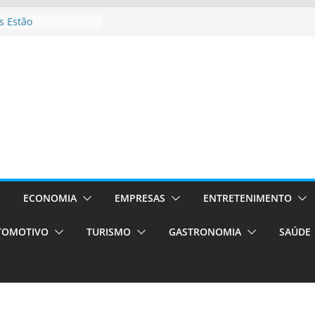
 Estão
rocessos Orientados
ÁXI E VAN
urismo em Porto
viços de transfer,
lados de alto padrão
sil bolsas –
 para o segundo
ampos será a capital
iências únicas e
vos)
ECONOMIA
EMPRESAS
ENTRETENIMENTO
á de volta!
TOMOTIVO
TURISMO
GASTRONOMIA
SAÚDE