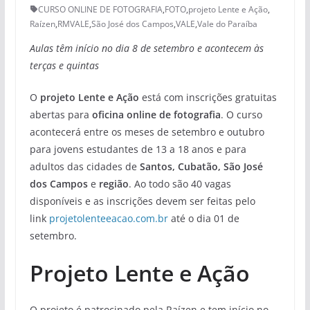
CURSO ONLINE DE FOTOGRAFIA
,
FOTO
,
projeto Lente e Ação
,
Raízen
,
RMVALE
,
São José dos Campos
,
VALE
,
Vale do Paraíba
Aulas têm início no dia 8 de setembro e acontecem às
terças e quintas
O
projeto Lente e Ação
está com inscrições gratuitas
abertas para
oficina online de fotografia
. O curso
acontecerá entre os meses de setembro e outubro
para jovens estudantes de 13 a 18 anos e para
adultos das cidades de
Santos, Cubatão, São José
dos Campos
e
região
. Ao todo são 40 vagas
disponíveis e as inscrições devem ser feitas pelo
link
projetolenteeacao.com.br
até o dia 01 de
setembro.
Projeto Lente e Ação
O projeto é patrocinado pela Raízen e tem início no