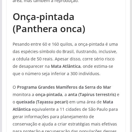
área, mas também a reprodução.”
Onça-pintada
(Panthera onca)
Pesando entre 60 e 160 quilos, a onça-pintada é uma
das espécies-símbolo do Brasil, ilustrando, inclusive,
a cédula de 50 reais. Apesar disso, corre sério risco
de desaparecer na
Mata Atlântica
, onde estima-se
que o número seja inferior a 300 indivíduos.
O
Programa Grandes Mamíferos da Serra do Mar
monitora a
onça-pintada
, a
anta (Tapirus terrestris)
e
o
queixada (Tayassu pecari)
em uma área de
Mata
Atlântica
equivalente a 11 cidades de São Paulo para
gerar informações para planejamento de
conservação e ajuda a criar estratégias mais efetivas
para proteção e recuperação das populações desses