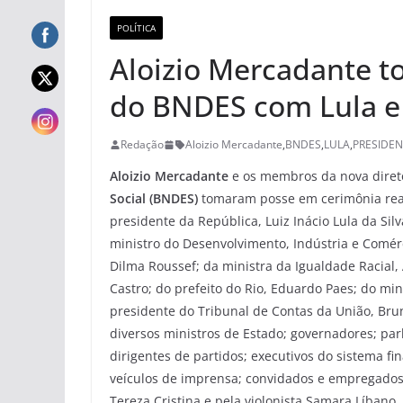
POLÍTICA
Aloizio Mercadante t
do BNDES com Lula e 
Redação
Aloizio Mercadante
,
BNDES
,
LULA
,
PRESIDEN
Aloizio Mercadante
e os membros da nova diret
Social (BNDES)
tomaram posse em cerimônia reali
presidente da República, Luiz Inácio Lula da Silv
ministro do Desenvolvimento, Indústria e Comérc
Dilma Roussef; da ministra da Igualdade Racial, 
Castro; do prefeito do Rio, Eduardo Paes; do mi
presidente do Tribunal de Contas da União, Bru
diversos ministros de Estado; governadores; pa
dirigentes de partidos; executivos do sistema f
veículos de imprensa; convidados e empregados
Tereza Cristina e pela violonista Samara Líbano