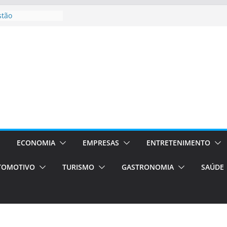
stão
essos Orientados
 E VAN
smo em Porto
s de transfer,
os de alto padrão
bolsas –
ra o segundo
os será a capital
cias únicas e
ECONOMIA
EMPRESAS
ENTRETENIMENTO
e volta!
TOMOTIVO
TURISMO
GASTRONOMIA
SAÚDE