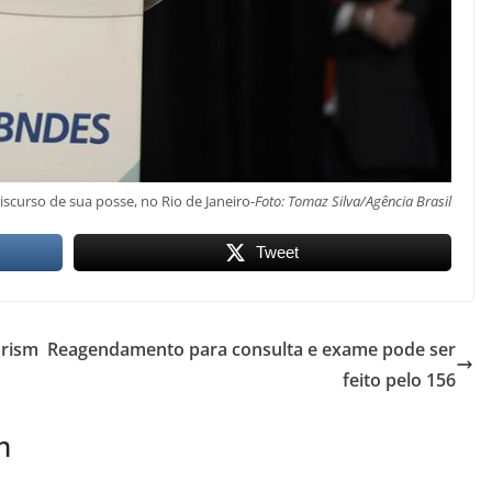
scurso de sua posse, no Rio de Janeiro-
Foto: Tomaz Silva/Agência Brasil
Tweet
urism
Reagendamento para consulta e exame pode ser
feito pelo 156
m