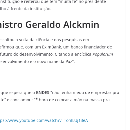
stituição e reiterou que tem “muita fé” no presidente
ho à frente da instituição.
nistro Geraldo Alckmin
ssaltou a volta da ciência e das pesquisas em
 e afirmou que, com um EximBank, um banco financiador de
 futuro do desenvolvimento. Citando a encíclica
Populorum
desenvolvimento é o novo nome da Paz”.
se que espera que o
BNDES
“não tenha medo de emprestar pra
o” e conclamou: “É hora de colocar a mão na massa pra
tps://www.youtube.com/watch?v=TonILUj13eA