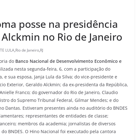
oma posse na presidência
Alckmin no Rio de Janeiro
TE LULA
,
Rio de Janeiro
,
RJ
oria do
Banco Nacional de Desenvolvimento Econômico e
zada nesta segunda-feira, 6, com a participação do
a, e sua esposa, Janja Lula da Silva; do vice-presidente e
io Exterior, Geraldo Alckmin; da ex-presidenta da República,
Anielle Franco; do governador do Rio de Janeiro, Claudio
nistro do Supremo Tribunal Federal, Gilmar Mendes; e do
no Dantas. Estiveram presentes ainda no auditório do BNDES
rlamentares; representantes de entidades de classe;
inanceiro; membros da academia; jornalistas de diversos
 do BNDES. O Hino Nacional foi executado pela cantora
.