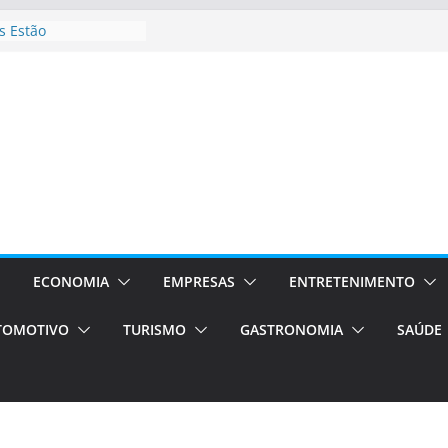
 Estão
rocessos Orientados
ÁXI E VAN
urismo em Porto
viços de transfer,
lados de alto padrão
sil bolsas –
 para o segundo
ampos será a capital
iências únicas e
vos)
ECONOMIA
EMPRESAS
ENTRETENIMENTO
á de volta!
TOMOTIVO
TURISMO
GASTRONOMIA
SAÚDE