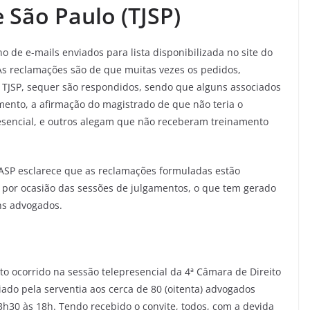
e São Paulo (TJSP)
 de e-mails enviados para lista disponibilizada no site do
. As reclamações são de que muitas vezes os pedidos,
o TJSP, sequer são respondidos, sendo que alguns associados
mento, a afirmação do magistrado de que não teria o
sencial, e outros alegam que não receberam treinamento
AASP esclarece que as reclamações formuladas estão
o por ocasião das sessões de julgamentos, o que tem gerado
ns advogados.
to ocorrido na sessão telepresencial da 4ª Câmara de Direito
viado pela serventia aos cerca de 80 (oitenta) advogados
3h30 às 18h. Tendo recebido o convite, todos, com a devida