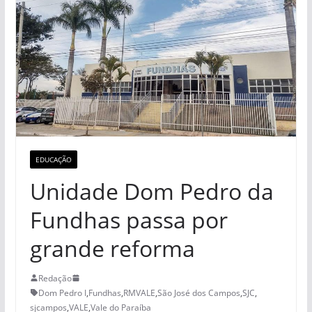
EDUCAÇÃO
Unidade Dom Pedro da
Fundhas passa por
grande reforma
Redação
Dom Pedro I
,
Fundhas
,
RMVALE
,
São José dos Campos
,
SJC
,
sjcampos
,
VALE
,
Vale do Paraíba