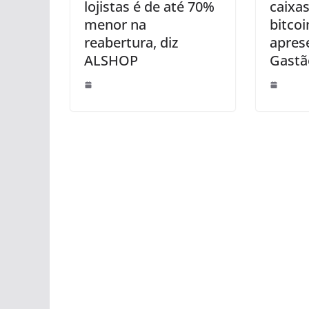
lojistas é de até 70%
caixas
menor na
bitco
reabertura, diz
apres
ALSHOP
Gastã