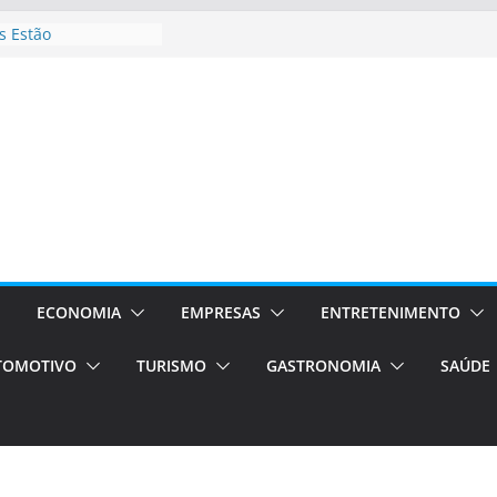
 Estão
rocessos Orientados
ÁXI E VAN
urismo em Porto
viços de transfer,
lados de alto padrão
sil bolsas –
 para o segundo
ampos será a capital
iências únicas e
vos)
ECONOMIA
EMPRESAS
ENTRETENIMENTO
á de volta!
TOMOTIVO
TURISMO
GASTRONOMIA
SAÚDE