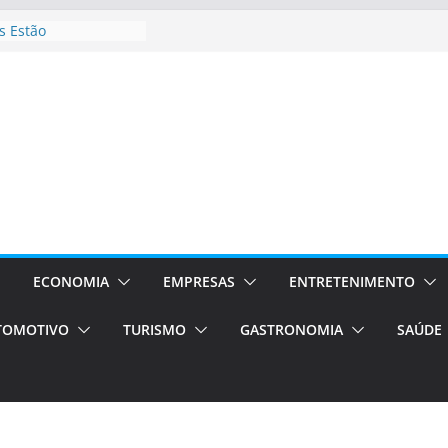
 Estão
rocessos Orientados
ÁXI E VAN
urismo em Porto
viços de transfer,
lados de alto padrão
sil bolsas –
 para o segundo
ampos será a capital
iências únicas e
vos)
ECONOMIA
EMPRESAS
ENTRETENIMENTO
á de volta!
TOMOTIVO
TURISMO
GASTRONOMIA
SAÚDE