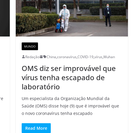
MUNDO
Redação
China
,
coronavírus
,
COVID-19
,
vírus
,
Wuhan
o
OMS diz ser improvável que
vírus tenha escapado de
laboratório
re
Um especialista da Organização Mundial da
Saúde (OMS) disse hoje (9) que é improvável que
o novo coronavírus tenha escapado
Read More