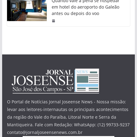
Quando vale a pena se hospedar
em hotel do aeroporto do Galeão
antes ou depois do voo
O Portal de Notícias Jornal Joseense News - Nossa missão:
levar aos leitores-internautas os principais acontecimentos
da região do Vale do Paraíba, Litoral Norte e Serra da
Mantiqueira. Fale com Redação: WhatsApp: (12) 99733-9237
contato@jornaljoseensenews.com.br