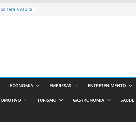
bolsas –
ra o segundo
os será a capital
cias únicas e
e volta!
stão
essos Orientados
 E VAN
smo em Porto
s de transfer,
os de alto padrão
ECONOMIA
EMPRESAS
ENTRETENIMENTO
TOMOTIVO
TURISMO
GASTRONOMIA
SAÚDE