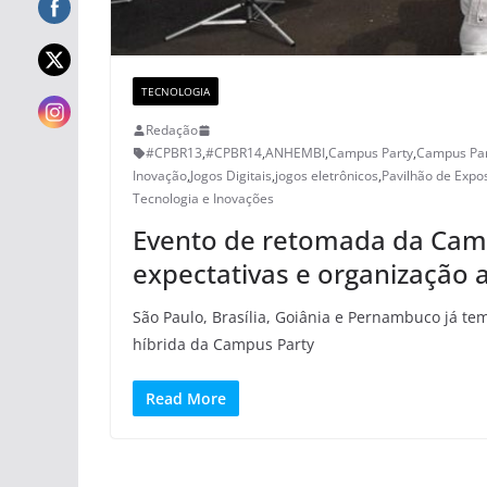
TECNOLOGIA
Redação
#CPBR13
,
#CPBR14
,
ANHEMBI
,
Campus Party
,
Campus Par
Inovação
,
Jogos Digitais
,
jogos eletrônicos
,
Pavilhão de Expo
Tecnologia e Inovações
Evento de retomada da Camp
expectativas e organização 
São Paulo, Brasília, Goiânia e Pernambuco já te
híbrida da Campus Party
Read More