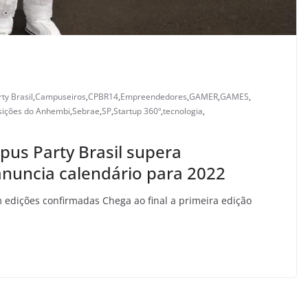
ty Brasil
,
Campuseiros
,
CPBR14
,
Empreendedores
,
GAMER
,
GAMES
,
sições do Anhembi
,
Sebrae
,
SP
,
Startup 360º
,
tecnologia
,
us Party Brasil supera
anuncia calendário para 2022
m edições confirmadas Chega ao final a primeira edição