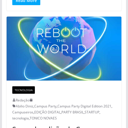
Read More
TECNOLOGIA
Redação
Abilio Diniz
,
Campus Party
,
Campus Party Digital Edition 2021
,
Campuseiros
,
EDIÇÃO DIGITAL
,
PARTY BRASIL
,
STARTUP
,
tecnologia
,
TONICO NOVAES