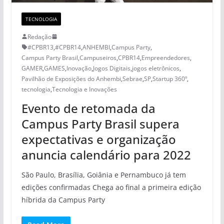
TECNOLOGIA
Redação
#CPBR13
,
#CPBR14
,
ANHEMBI
,
Campus Party
,
Campus Party Brasil
,
Campuseiros
,
CPBR14
,
Empreendedores
,
GAMER
,
GAMES
,
Inovação
,
Jogos Digitais
,
jogos eletrônicos
,
Pavilhão de Exposições do Anhembi
,
Sebrae
,
SP
,
Startup 360º
,
tecnologia
,
Tecnologia e Inovações
Evento de retomada da
Campus Party Brasil supera
expectativas e organização
anuncia calendário para 2022
São Paulo, Brasília, Goiânia e Pernambuco já tem
edições confirmadas Chega ao final a primeira edição
híbrida da Campus Party