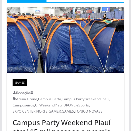
GAMES
Redação
Arena Drone
,
Campus Party
,
Campus Party Weekend Piauí
,
Campuseiros
,
CPWeekendPiauí
,
DRONE
,
eSports
,
EXPO CENTER NORTE
,
GAMER
,
GAMES
,
TONICO NOVAES
Campus Party Weekend Piauí