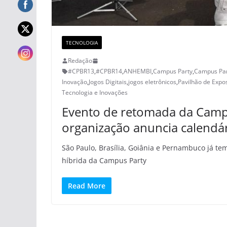
TECNOLOGIA
Redação
#CPBR13
,
#CPBR14
,
ANHEMBI
,
Campus Party
,
Campus Par
Inovação
,
Jogos Digitais
,
jogos eletrônicos
,
Pavilhão de Expo
Tecnologia e Inovações
Evento de retomada da Campus
organização anuncia calendá
São Paulo, Brasília, Goiânia e Pernambuco já te
híbrida da Campus Party
Read More