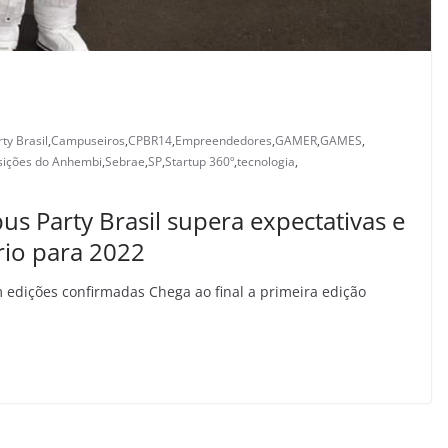
ty Brasil
,
Campuseiros
,
CPBR14
,
Empreendedores
,
GAMER
,
GAMES
,
sições do Anhembi
,
Sebrae
,
SP
,
Startup 360º
,
tecnologia
,
 Party Brasil supera expectativas e
rio para 2022
m edições confirmadas Chega ao final a primeira edição