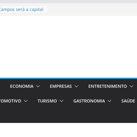
asil bolsas –
as para o segundo
Campos será a capital
riências únicas e
ivos)
stá de volta!
as Estão
 Processos Orientados
TÁXI E VAN
turismo em Porto
rviços de transfer,
aslados de alto padrão
ECONOMIA
EMPRESAS
ENTRETENIMENTO
TOMOTIVO
TURISMO
GASTRONOMIA
SAÚDE