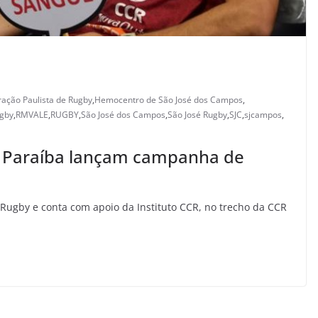
ação Paulista de Rugby
,
Hemocentro de São José dos Campos
,
ugby
,
RMVALE
,
RUGBY
,
São José dos Campos
,
São José Rugby
,
SJC
,
sjcampos
,
o Paraíba lançam campanha de
e Rugby e conta com apoio da Instituto CCR, no trecho da CCR