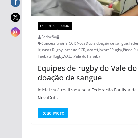
ESPORTES
RUGBY
Redação
Concessionária CCR NovaDutra
,
doação de sangue
,
Feder
Iguanas Rugby
,
instituto CCR
,
jacareí
,
Jacareí Rugby
,
Pinda R
Taubaté Rugby
,
VALE
,
Vale do Paraíba
Equipes de rugby do Vale d
doação de sangue
Iniciativa é realizada pela Federação Paulista d
NovaDutra
Read More