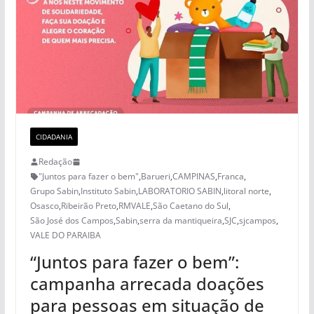
CIDADANIA
Redação
"Juntos para fazer o bem"
,
Barueri
,
CAMPINAS
,
Franca
,
Grupo Sabin
,
Instituto Sabin
,
LABORATORIO SABIN
,
litoral norte
,
Osasco
,
Ribeirão Preto
,
RMVALE
,
São Caetano do Sul
,
São José dos Campos
,
Sabin
,
serra da mantiqueira
,
SJC
,
sjcampos
,
VALE DO PARAIBA
“Juntos para fazer o bem”:
campanha arrecada doações
para pessoas em situação de