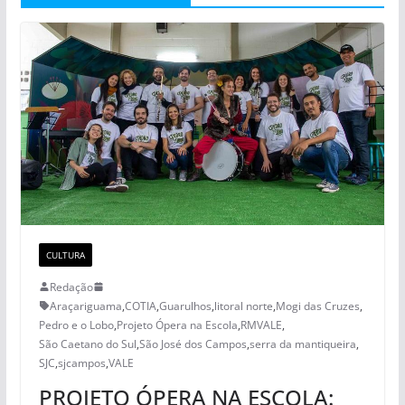
CULTURA
Redação
Araçariguama
,
COTIA
,
Guarulhos
,
litoral norte
,
Mogi das Cruzes
,
Pedro e o Lobo
,
Projeto Ópera na Escola
,
RMVALE
,
São Caetano do Sul
,
São José dos Campos
,
serra da mantiqueira
,
SJC
,
sjcampos
,
VALE
PROJETO ÓPERA NA ESCOLA: