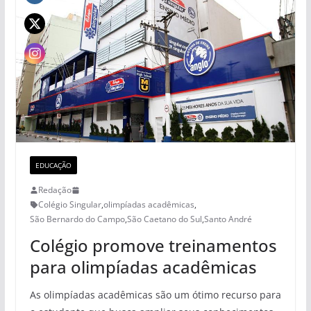
EDUCAÇÃO
Redação
Colégio Singular
,
olimpíadas acadêmicas
,
São Bernardo do Campo
,
São Caetano do Sul
,
Santo André
Colégio promove treinamentos
para olimpíadas acadêmicas
As olimpíadas acadêmicas são um ótimo recurso para