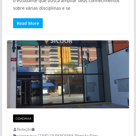
o estudante que busca ampliar seus conhecimentos
sobre várias disciplinas e se
Read More
CIDADANIA
Redação
coronavírus
,
COVID-19
,
PANDEMIA
,
Ribeirão Pires
,