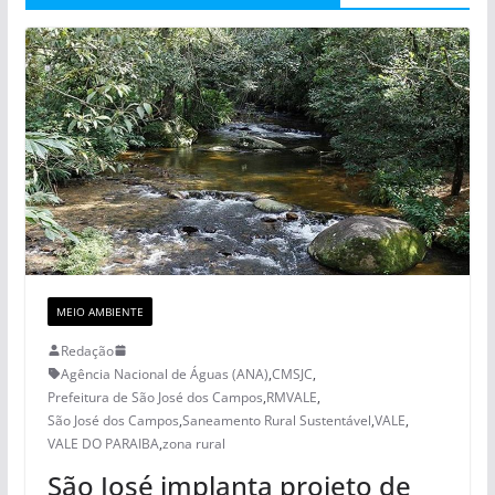
MEIO AMBIENTE
Redação
Agência Nacional de Águas (ANA)
,
CMSJC
,
Prefeitura de São José dos Campos
,
RMVALE
,
São José dos Campos
,
Saneamento Rural Sustentável
,
VALE
,
VALE DO PARAIBA
,
zona rural
São José implanta projeto de