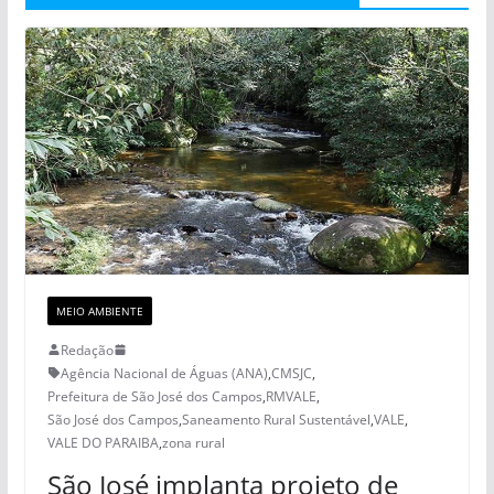
MEIO AMBIENTE
Redação
Agência Nacional de Águas (ANA)
,
CMSJC
,
Prefeitura de São José dos Campos
,
RMVALE
,
São José dos Campos
,
Saneamento Rural Sustentável
,
VALE
,
VALE DO PARAIBA
,
zona rural
São José implanta projeto de