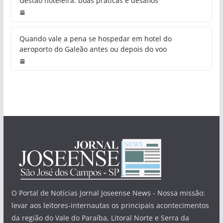
Gestão hoteleira: boas práticas e desafios
Quando vale a pena se hospedar em hotel do
aeroporto do Galeão antes ou depois do voo
O Portal de Notícias Jornal Joseense News - Nossa missão:
levar aos leitores-internautas os principais acontecimentos
da região do Vale do Paraíba, Litoral Norte e Serra da