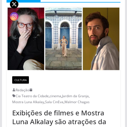
CULTURA
Redação
Cia Teatro da Cidade
,
cinema
,
Jardim da Granja
,
Mostra Luna Alkalay
,
Sala CinEva
,
Walmor Chagas
Exibições de filmes e Mostra
Luna Alkalay são atrações da