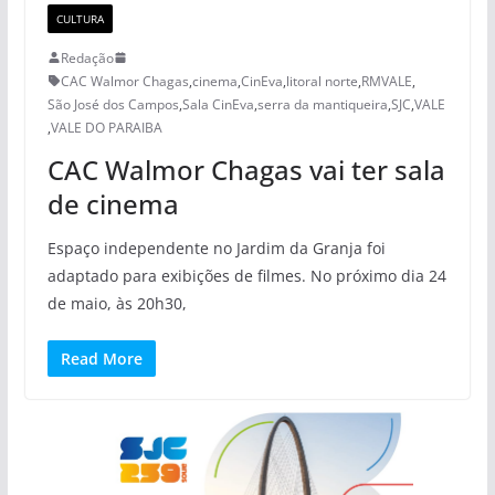
CULTURA
Redação
CAC Walmor Chagas
,
cinema
,
CinEva
,
litoral norte
,
RMVALE
,
São José dos Campos
,
Sala CinEva
,
serra da mantiqueira
,
SJC
,
VALE
,
VALE DO PARAIBA
CAC Walmor Chagas vai ter sala
de cinema
Espaço independente no Jardim da Granja foi
adaptado para exibições de filmes. No próximo dia 24
de maio, às 20h30,
Read More