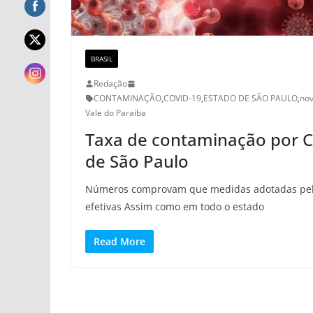
BRASIL
Redação
CONTAMINAÇÃO
,
COVID-19
,
ESTADO DE SÃO PAULO
,
nov
Vale do Paraíba
Taxa de contaminação por Co
de São Paulo
Números comprovam que medidas adotadas pelo
efetivas Assim como em todo o estado
Read More