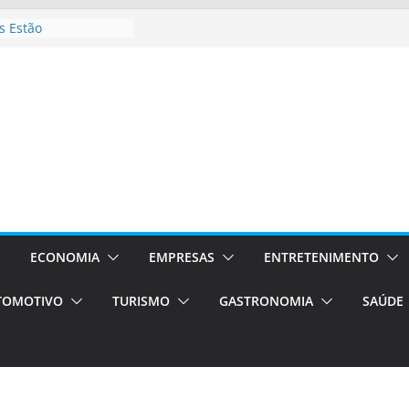
 Estão
rocessos Orientados
ÁXI E VAN
urismo em Porto
viços de transfer,
lados de alto padrão
sil bolsas –
 para o segundo
ampos será a capital
iências únicas e
vos)
ECONOMIA
EMPRESAS
ENTRETENIMENTO
á de volta!
TOMOTIVO
TURISMO
GASTRONOMIA
SAÚDE