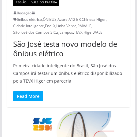
REGIÃO
VALE DO PARAÍBA
Redação
ônibus elétrico
,
ÔNIBUS
,
Azure A12 BR
,
Chinesa Higer
,
Cidade Inteligente
,
Enel X
,
Linha Verde
,
RMVALE
,
São José dos Campos
,
SJC
,
sjcampos
,
TEVX Higer
,
VALE
São José testa novo modelo de
ônibus elétrico
Primeira cidade inteligente do Brasil, São José dos
Campos irá testar um ônibus elétrico disponibilizado
pela TEVX Higer em parceria
Read More