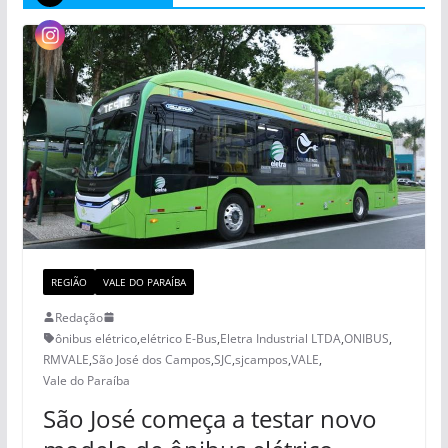
REGIÃO
VALE DO PARAÍBA
Redação
ônibus elétrico
,
elétrico E-Bus
,
Eletra Industrial LTDA
,
ONIBUS
,
RMVALE
,
São José dos Campos
,
SJC
,
sjcampos
,
VALE
,
Vale do Paraíba
São José começa a testar novo