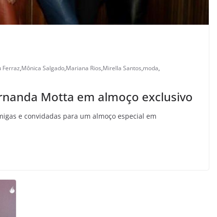
u Ferraz
,
Mônica Salgado
,
Mariana Rios
,
Mirella Santos
,
moda
,
rnanda Motta em almoço exclusivo
migas e convidadas para um almoço especial em