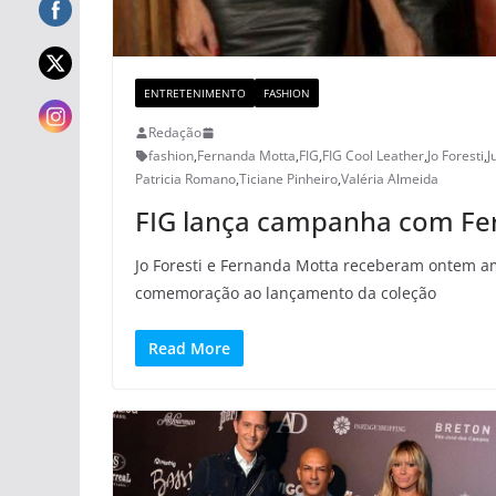
ENTRETENIMENTO
FASHION
Redação
fashion
,
Fernanda Motta
,
FIG
,
FIG Cool Leather
,
Jo Foresti
,
J
Patricia Romano
,
Ticiane Pinheiro
,
Valéria Almeida
FIG lança campanha com Fe
Jo Foresti e Fernanda Motta receberam ontem a
comemoração ao lançamento da coleção
Read More