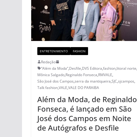
ENTRETENIMENTO
FASHION
Redação
“Além da Moda”
,
Desfile
,
DVS Editora
,
fashion
,
litoral norte
Mônica Salgado
,
Reginaldo Fonseca
,
RMVALE
,
São José dos Campos
,
serra da mantiqueira
,
SJC
,
sjcampos
,
Talk fashion
,
VALE
,
VALE DO PARAIBA
Além da Moda, de Reginaldo
Fonseca, é lançado em São
José dos Campos em Noite
de Autógrafos e Desfile