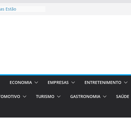
as Estão
 Processos Orientados
TÁXI E VAN
turismo em Porto
rviços de transfer,
aslados de alto padrão
asil bolsas –
as para o segundo
Campos será a capital
riências únicas e
ivos)
ECONOMIA
EMPRESAS
ENTRETENIMENTO
stá de volta!
TOMOTIVO
TURISMO
GASTRONOMIA
SAÚDE