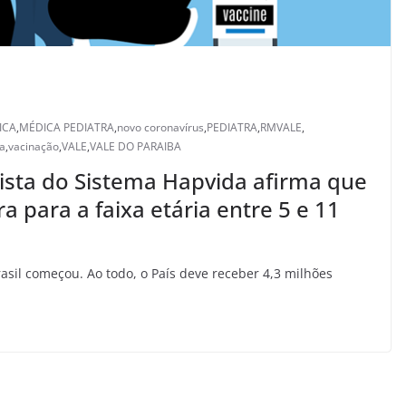
ICA
,
MÉDICA PEDIATRA
,
novo coronavírus
,
PEDIATRA
,
RMVALE
,
a
,
vacinação
,
VALE
,
VALE DO PARAIBA
gista do Sistema Hapvida afirma que
a para a faixa etária entre 5 e 11
rasil começou. Ao todo, o País deve receber 4,3 milhões