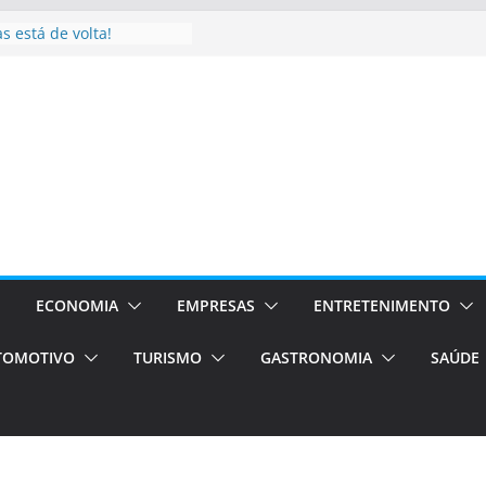
s está de volta!
a Brasil Expo 2026:
 do fisiculturismo
UR TÁXI E VAN
a o turismo em Porto
 serviços de transfer,
 traslados de alto padrão
 Brasil bolsas –
vagas para o segundo
os Campos será a capital
xperiências únicas e
clusivos)
ECONOMIA
EMPRESAS
ENTRETENIMENTO
TOMOTIVO
TURISMO
GASTRONOMIA
SAÚDE