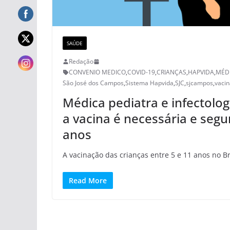
SAÚDE
Redação
CONVENIO MEDICO
,
COVID-19
,
CRIANÇAS
,
HAPVIDA
,
MÉD
São José dos Campos
,
Sistema Hapvida
,
SJC
,
sjcampos
,
vacin
Médica pediatra e infectolo
a vacina é necessária e segur
anos
A vacinação das crianças entre 5 e 11 anos no B
Read More