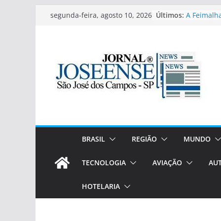
Pular
Últimos:
A Feimalha
segunda-feira, agosto 10, 2026
para
Mr. Olympi
muito além
o
ZENON TO
conteúdo
impulsion
Seguro com
passeios e
Educa Mais
lançadas 
semestre!
São José d
do vinho(e
rótulos ex
BRASIL
REGIÃO
MUNDO
TECNOLOGIA
AVIAÇÃO
AU
HOTELARIA