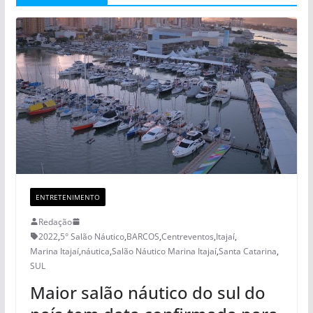
ENTRETENIMENTO
Redação
2022
,
5° Salão Náutico
,
BARCOS
,
Centreventos
,
Itajaí
,
Marina Itajaí
,
náutica
,
Salão Náutico Marina Itajaí
,
Santa Catarina
,
SUL
Maior salão náutico do sul do