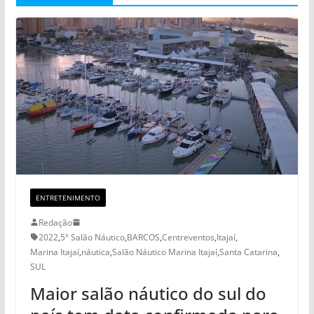
ENTRETENIMENTO
Redação
2022
,
5° Salão Náutico
,
BARCOS
,
Centreventos
,
Itajaí
,
Marina Itajaí
,
náutica
,
Salão Náutico Marina Itajaí
,
Santa Catarina
,
SUL
Maior salão náutico do sul do