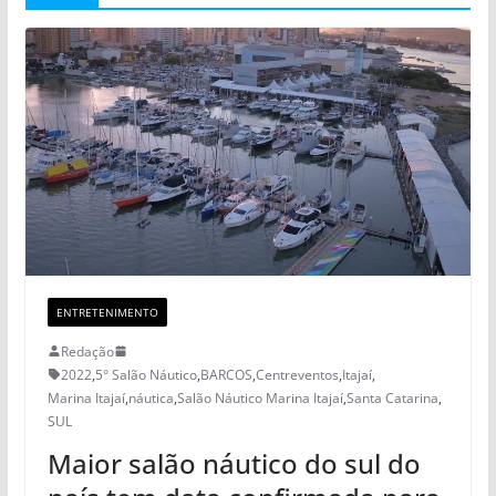
ENTRETENIMENTO
Redação
2022
,
5° Salão Náutico
,
BARCOS
,
Centreventos
,
Itajaí
,
Marina Itajaí
,
náutica
,
Salão Náutico Marina Itajaí
,
Santa Catarina
,
SUL
Maior salão náutico do sul do