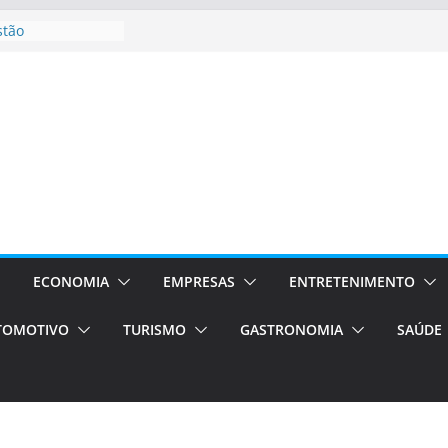
stão
essos Orientados
 E VAN
smo em Porto
s de transfer,
os de alto padrão
bolsas –
ra o segundo
os será a capital
cias únicas e
ECONOMIA
EMPRESAS
ENTRETENIMENTO
e volta!
TOMOTIVO
TURISMO
GASTRONOMIA
SAÚDE