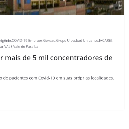
xigênio
,
COVID-19
,
Embraer
,
Gerdau
,
Grupo Ultra
,
Itaú Unibanco
,
JACAREI
,
ar
,
VALE
,
Vale do Paraíba
 mais de 5 mil concentradores de
o de pacientes com Covid-19 em suas próprias localidades,