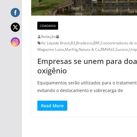
CIDADANIA
Redação
Air Liquide Brasil
,
B3
,
Bradesco
,
BRF
,
Concentradores de o
Magazine Luiza
,
Marfrig
,
Natura & Co
,
RMVALE
,
Suzano
,
Unip
Empresas se unem para doar
oxigênio
Equipamentos serão utilizados para o tratament
evitando o deslocamento e sobrecarga de
Read More