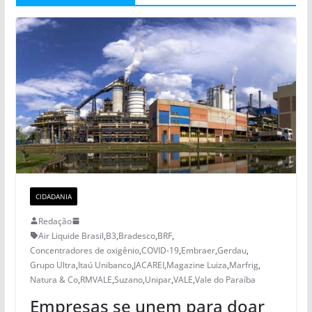
CIDADANIA
Redação
Air Liquide Brasil
,
B3
,
Bradesco
,
BRF
,
Concentradores de oxigênio
,
COVID-19
,
Embraer
,
Gerdau
,
Grupo Ultra
,
Itaú Unibanco
,
JACAREI
,
Magazine Luiza
,
Marfrig
,
Natura & Co
,
RMVALE
,
Suzano
,
Unipar
,
VALE
,
Vale do Paraíba
Empresas se unem para doar