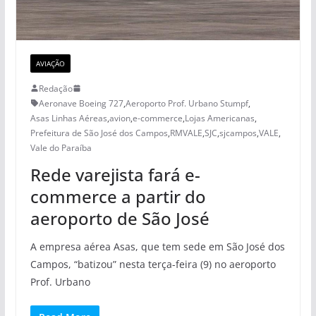
AVIAÇÃO
Redação
Aeronave Boeing 727
,
Aeroporto Prof. Urbano Stumpf
,
Asas Linhas Aéreas
,
avion
,
e-commerce
,
Lojas Americanas
,
Prefeitura de São José dos Campos
,
RMVALE
,
SJC
,
sjcampos
,
VALE
,
Vale do Paraíba
Rede varejista fará e-
commerce a partir do
aeroporto de São José
A empresa aérea Asas, que tem sede em São José dos
Campos, “batizou” nesta terça-feira (9) no aeroporto
Prof. Urbano