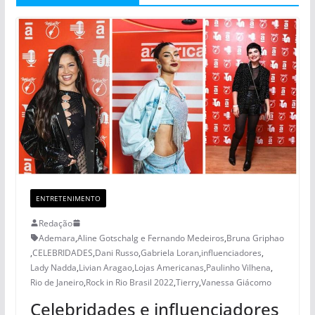
ENTRETENIMENTO
Redação
Ademara
,
Aline Gotschalg e Fernando Medeiros
,
Bruna Griphao
,
CELEBRIDADES
,
Dani Russo
,
Gabriela Loran
,
influenciadores
,
Lady Nadda
,
Livian Aragao
,
Lojas Americanas
,
Paulinho Vilhena
,
Rio de Janeiro
,
Rock in Rio Brasil 2022
,
Tierry
,
Vanessa Giácomo
Celebridades e influenciadores