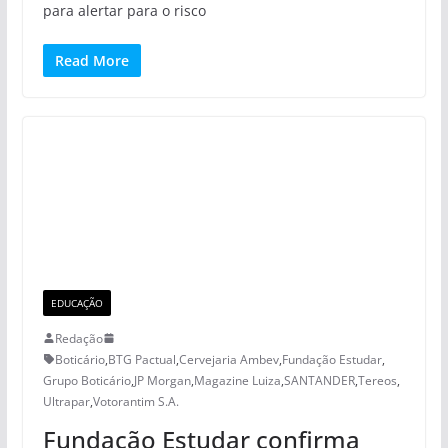
para alertar para o risco
Read More
EDUCAÇÃO
Redação
Boticário
,
BTG Pactual
,
Cervejaria Ambev
,
Fundação Estudar
,
Grupo Boticário
,
JP Morgan
,
Magazine Luiza
,
SANTANDER
,
Tereos
,
Ultrapar
,
Votorantim S.A.
Fundação Estudar confirma