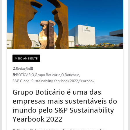
MEIO AMBIENTE
Redação
BOTÍCARIO
,
Grupo Boticário
,
O Boticário
,
S&P Global Sustainability Yearbook 2022
,
Yearbook
Grupo Boticário é uma das
empresas mais sustentáveis do
mundo pelo S&P Sustainability
Yearbook 2022