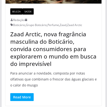
BELEZA
SAÚDE
Redação
Boticário
,
Grupo Boticário
,
Perfume
,
Zaad
,
Zaad Arctic
Zaad Arctic, nova fragrância
masculina do Boticário,
convida consumidores para
explorarem o mundo em busca
do imprevisível
Para anunciar a novidade, composta por notas
olfativas que combinam o frescor das águas glaciais e
o calor do musgo
Read More